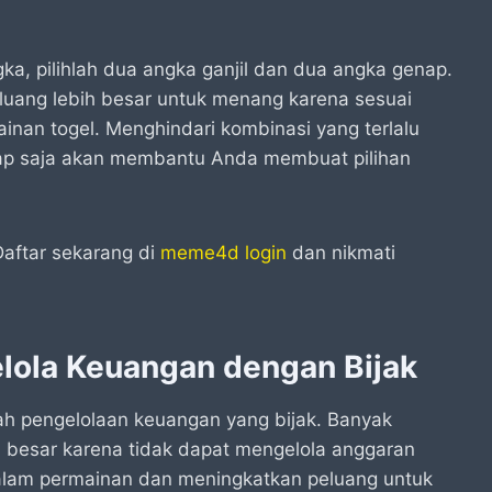
ka, pilihlah dua angka ganjil dan dua angka genap.
luang lebih besar untuk menang karena sesuai
inan togel. Menghindari kombinasi yang terlalu
enap saja akan membantu Anda membuat pilihan
aftar sekarang di
meme4d login
dan nikmati
lola Keuangan dengan Bijak
lah pengelolaan keuangan yang bijak. Banyak
 besar karena tidak dapat mengelola anggaran
alam permainan dan meningkatkan peluang untuk