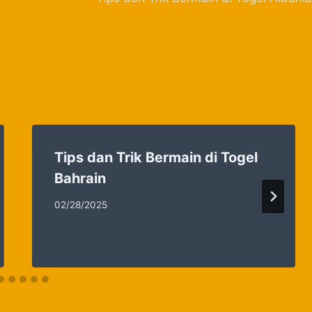
Tips dan Trik Bermain di Togel
Bahrain
02/28/2025