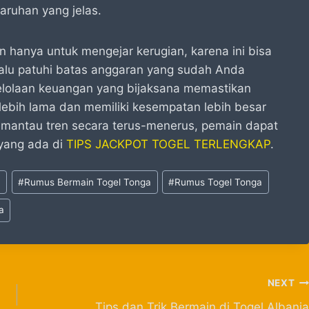
ruhan yang jelas.
hanya untuk mengejar kerugian, karena ini bisa
alu patuhi batas anggaran yang sudah Anda
elolaan keuangan yang bijaksana memastikan
ebih lama dan memiliki kesempatan lebih besar
mantau tren secara terus-menerus, pemain dapat
 yang ada di
TIPS JACKPOT TOGEL TERLENGKAP
.
a
#
Rumus Bermain Togel Tonga
#
Rumus Togel Tonga
a
NEXT
Tips dan Trik Bermain di Togel Albania