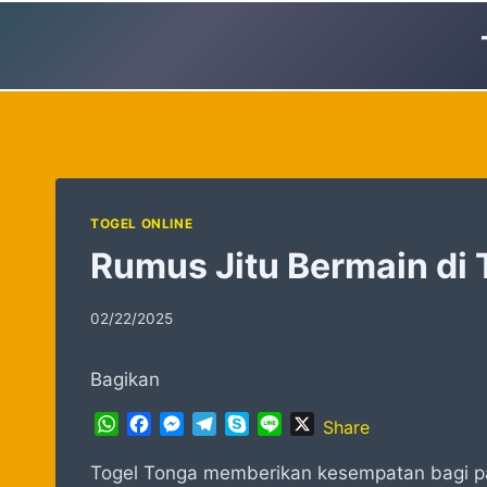
Skip
to
content
TOGEL ONLINE
Rumus Jitu Bermain di 
02/22/2025
Bagikan
W
F
M
T
S
L
X
Share
h
a
e
e
k
i
a
c
s
l
y
n
Togel Tonga memberikan kesempatan bagi pa