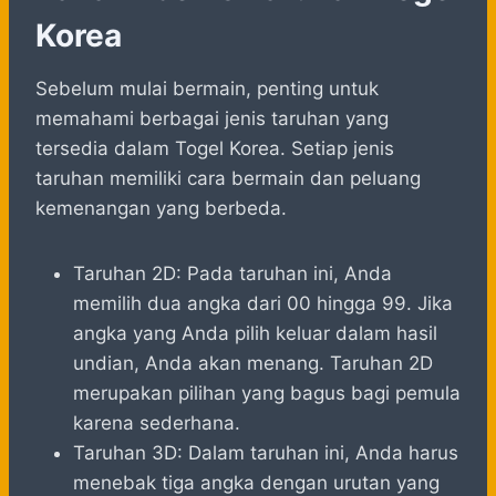
Korea
Sebelum mulai bermain, penting untuk
memahami berbagai jenis taruhan yang
tersedia dalam Togel Korea. Setiap jenis
taruhan memiliki cara bermain dan peluang
kemenangan yang berbeda.
Taruhan 2D: Pada taruhan ini, Anda
memilih dua angka dari 00 hingga 99. Jika
angka yang Anda pilih keluar dalam hasil
undian, Anda akan menang. Taruhan 2D
merupakan pilihan yang bagus bagi pemula
karena sederhana.
Taruhan 3D: Dalam taruhan ini, Anda harus
menebak tiga angka dengan urutan yang