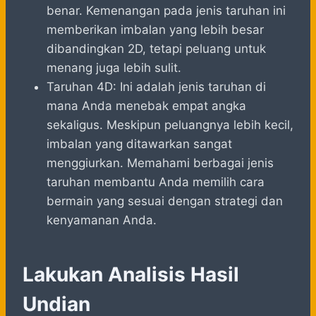
benar. Kemenangan pada jenis taruhan ini
memberikan imbalan yang lebih besar
dibandingkan 2D, tetapi peluang untuk
menang juga lebih sulit.
Taruhan 4D: Ini adalah jenis taruhan di
mana Anda menebak empat angka
sekaligus. Meskipun peluangnya lebih kecil,
imbalan yang ditawarkan sangat
menggiurkan. Memahami berbagai jenis
taruhan membantu Anda memilih cara
bermain yang sesuai dengan strategi dan
kenyamanan Anda.
Lakukan Analisis Hasil
Undian