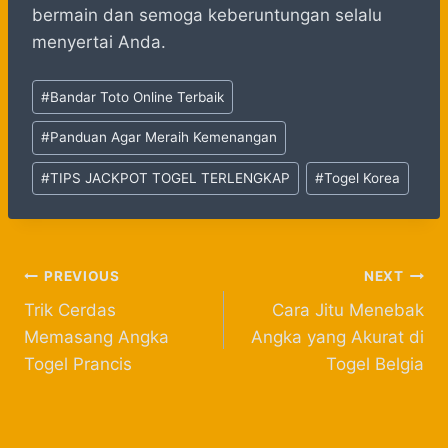
bermain dan semoga keberuntungan selalu
menyertai Anda.
Post
#
Bandar Toto Online Terbaik
Tags:
#
Panduan Agar Meraih Kemenangan
#
TIPS JACKPOT TOGEL TERLENGKAP
#
Togel Korea
Post
PREVIOUS
NEXT
Trik Cerdas
Cara Jitu Menebak
navigation
Memasang Angka
Angka yang Akurat di
Togel Prancis
Togel Belgia