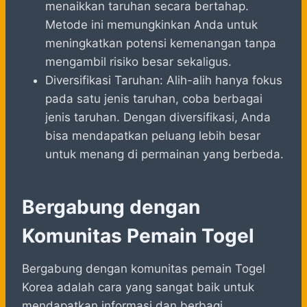
menaikkan taruhan secara bertahap.
Metode ini memungkinkan Anda untuk
meningkatkan potensi kemenangan tanpa
mengambil risiko besar sekaligus.
Diversifikasi Taruhan: Alih-alih hanya fokus
pada satu jenis taruhan, coba berbagai
jenis taruhan. Dengan diversifikasi, Anda
bisa mendapatkan peluang lebih besar
untuk menang di permainan yang berbeda.
Bergabung dengan
Komunitas Pemain Togel
Bergabung dengan komunitas pemain Togel
Korea adalah cara yang sangat baik untuk
mendapatkan informasi dan berbagi