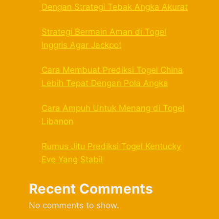
Dengan Strategi Tebak Angka Akurat
Strategi Bermain Aman di Togel
Inggris Agar Jackpot
Cara Membuat Prediksi Togel China
Lebih Tepat Dengan Pola Angka
Cara Ampuh Untuk Menang di Togel
Libanon
Rumus Jitu Prediksi Togel Kentucky
Eve Yang Stabil
Recent Comments
No comments to show.