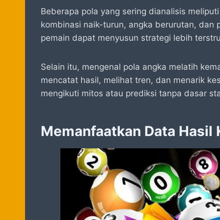
Beberapa pola yang sering dianalisis meliput
kombinasi naik-turun, angka berurutan, dan
pemain dapat menyusun strategi lebih terstr
Selain itu, mengenal pola angka melatih kema
mencatat hasil, melihat tren, dan menarik k
mengikuti mitos atau prediksi tanpa dasar stat
Memanfaatkan Data Hasil 