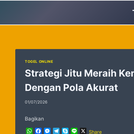
Skip
to
content
TOGEL ONLINE
Strategi Jitu Meraih K
Dengan Pola Akurat
01/07/2026
Bagikan
W
F
M
T
S
L
X
Share