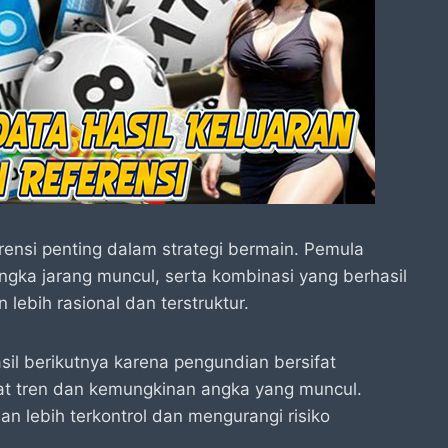
rensi penting dalam strategi bermain. Pemula
gka jarang muncul, serta kombinasi yang berhasil
lebih rasional dan terstruktur.
il berikutnya karena pengundian bersifat
at tren dan kemungkinan angka yang muncul.
 lebih terkontrol dan mengurangi risiko