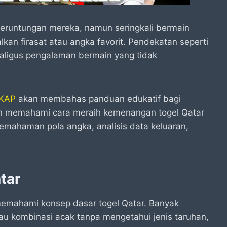
eruntungan mereka, namun seringkali bermain
lkan firasat atau angka favorit. Pendekatan seperti
ekaligus pengalaman bermain yang tidak
GKAP
akan membahas panduan edukatif bagi
n memahami cara meraih kemenangan togel Qatar
pemahaman pola angka, analisis data keluaran,
tar
emahami konsep dasar togel Qatar. Banyak
u kombinasi acak tanpa mengetahui jenis taruhan,