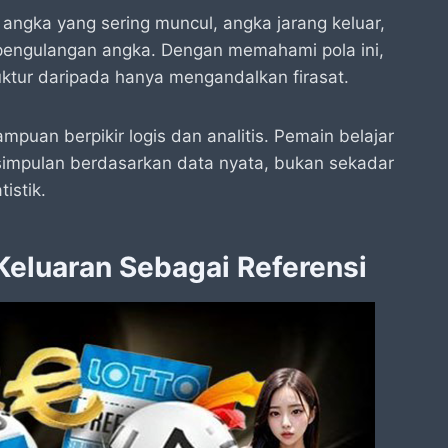
i angka yang sering muncul, angka jarang keluar,
 pengulangan angka. Dengan memahami pola ini,
uktur daripada hanya mengandalkan firasat.
mpuan berpikir logis dan analitis. Pemain belajar
esimpulan berdasarkan data nyata, bukan sekadar
istik.
Keluaran Sebagai Referensi