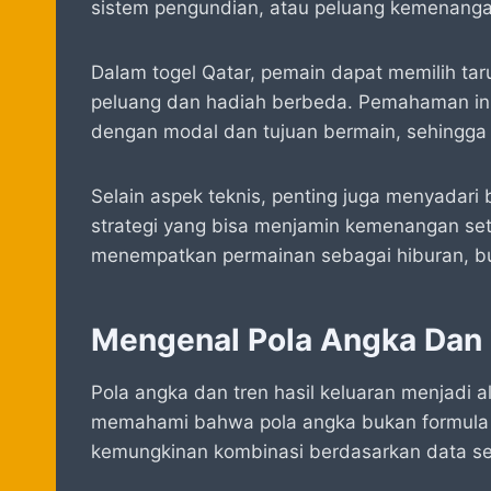
sistem pengundian, atau peluang kemenanga
Dalam togel Qatar, pemain dapat memilih ta
peluang dan hadiah berbeda. Pemahaman in
dengan modal dan tujuan bermain, sehingga ek
Selain aspek teknis, penting juga menyadari
strategi yang bisa menjamin kemenangan set
menempatkan permainan sebagai hiburan, b
Mengenal Pola Angka Dan 
Pola angka dan tren hasil keluaran menjadi a
memahami bahwa pola angka bukan formula aj
kemungkinan kombinasi berdasarkan data s