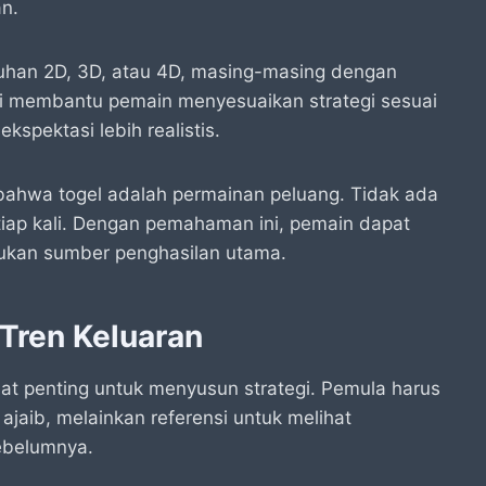
n.
ruhan 2D, 3D, atau 4D, masing-masing dengan
i membantu pemain menyesuaikan strategi sesuai
spektasi lebih realistis.
 bahwa togel adalah permainan peluang. Tidak ada
iap kali. Dengan pemahaman ini, pemain dapat
ukan sumber penghasilan utama.
Tren Keluaran
lat penting untuk menyusun strategi. Pemula harus
aib, melainkan referensi untuk melihat
ebelumnya.