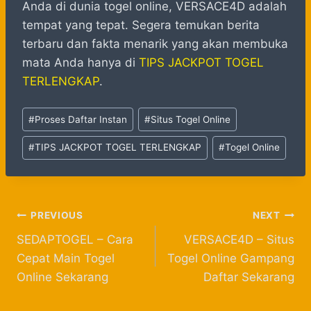
Anda di dunia togel online, VERSACE4D adalah
tempat yang tepat. Segera temukan berita
terbaru dan fakta menarik yang akan membuka
mata Anda hanya di
TIPS JACKPOT TOGEL
TERLENGKAP
.
Post
#
Proses Daftar Instan
#
Situs Togel Online
Tags:
#
TIPS JACKPOT TOGEL TERLENGKAP
#
Togel Online
Post
PREVIOUS
NEXT
SEDAPTOGEL – Cara
VERSACE4D – Situs
navigation
Cepat Main Togel
Togel Online Gampang
Online Sekarang
Daftar Sekarang