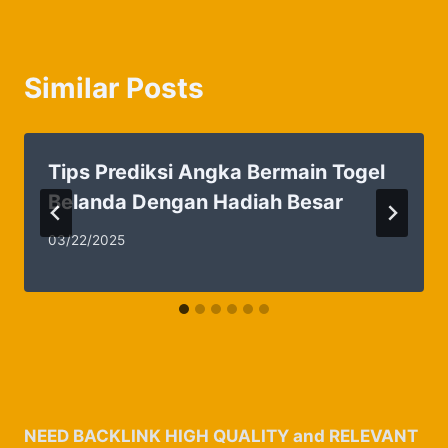
Similar Posts
Tips Prediksi Angka Bermain Togel
Belanda Dengan Hadiah Besar
03/22/2025
NEED BACKLINK HIGH QUALITY and RELEVANT