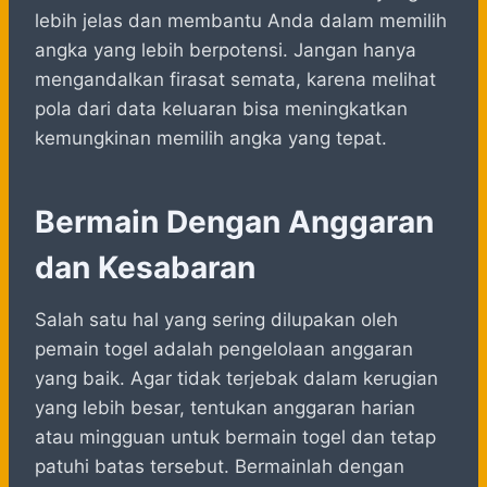
lebih jelas dan membantu Anda dalam memilih
angka yang lebih berpotensi. Jangan hanya
mengandalkan firasat semata, karena melihat
pola dari data keluaran bisa meningkatkan
kemungkinan memilih angka yang tepat.
Bermain Dengan Anggaran
dan Kesabaran
Salah satu hal yang sering dilupakan oleh
pemain togel adalah pengelolaan anggaran
yang baik. Agar tidak terjebak dalam kerugian
yang lebih besar, tentukan anggaran harian
atau mingguan untuk bermain togel dan tetap
patuhi batas tersebut. Bermainlah dengan