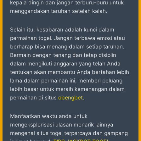
kepala dingin dan jangan terburu-buru untuk
menggandakan taruhan setelah kalah.
Selain itu, kesabaran adalah kunci dalam
permainan togel. Jangan terbawa emosi atau
berharap bisa menang dalam setiap taruhan.
Bermain dengan tenang dan tetap disiplin
dalam mengikuti anggaran yang telah Anda
tentukan akan membantu Anda bertahan lebih
lama dalam permainan ini, memberi peluang
lebih besar untuk meraih kemenangan dalam
permainan di situs
obengbet
.
Manfaatkan waktu anda untuk
mengeksplorisasi ulasan menarik lainnya
mengenai situs togel terpercaya dan gampang