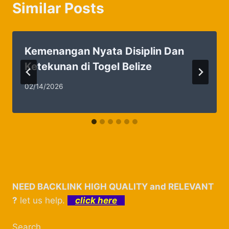
Similar Posts
Kemenangan Nyata Disiplin Dan
Ketekunan di Togel Belize
02/14/2026
NEED BACKLINK HIGH QUALITY and RELEVANT
?
let us help.
click here
Search