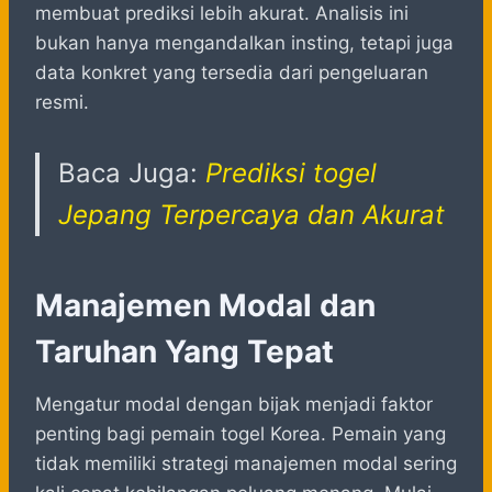
membuat prediksi lebih akurat. Analisis ini
bukan hanya mengandalkan insting, tetapi juga
data konkret yang tersedia dari pengeluaran
resmi.
Baca Juga:
Prediksi togel
Jepang Terpercaya dan Akurat
Manajemen Modal dan
Taruhan Yang Tepat
Mengatur modal dengan bijak menjadi faktor
penting bagi pemain togel Korea. Pemain yang
tidak memiliki strategi manajemen modal sering