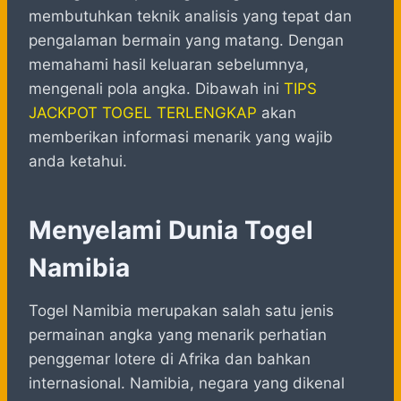
membutuhkan teknik analisis yang tepat dan
pengalaman bermain yang matang. Dengan
memahami hasil keluaran sebelumnya,
mengenali pola angka. Dibawah ini
TIPS
JACKPOT TOGEL TERLENGKAP
akan
memberikan informasi menarik yang wajib
anda ketahui.
Menyelami Dunia Togel
Namibia
Togel Namibia merupakan salah satu jenis
permainan angka yang menarik perhatian
penggemar lotere di Afrika dan bahkan
internasional. Namibia, negara yang dikenal