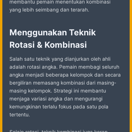
membantu pemain menentukan kombinasi
yang lebih seimbang dan terarah.
Menggunakan Teknik
Rotasi & Kombinasi
Salah satu teknik yang dianjurkan oleh ahli
adalah rotasi angka. Pemain membagi seluruh
angka menjadi beberapa kelompok dan secara
bergiliran memasang kombinasi dari masing-
masing kelompok. Strategi ini membantu
menjaga variasi angka dan mengurangi
kemungkinan terlalu fokus pada satu pola
tertentu.