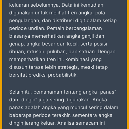
keluaran sebelumnya. Data ini kemudian
digunakan untuk melihat tren angka, pola
pengulangan, dan distribusi digit dalam setiap
periode undian. Pemain berpengalaman
biasanya memerhatikan angka ganjil dan
genap, angka besar dan kecil, serta posisi
ribuan, ratusan, puluhan, dan satuan. Dengan
memperhatikan tren ini, kombinasi yang
disusun terasa lebih strategis, meski tetap
bersifat prediksi probabilistik.
Selain itu, pemahaman tentang angka “panas”
dan “dingin” juga sering digunakan. Angka
panas adalah angka yang muncul sering dalam
beberapa periode terakhir, sementara angka
dingin jarang keluar. Analisa semacam ini