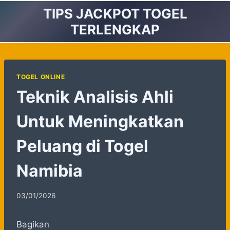
Skip
TIPS JACKPOT TOGEL
to
TERLENGKAP
content
TOGEL ONLINE
Teknik Analisis Ahli
Untuk Meningkatkan
Peluang di Togel
Namibia
03/01/2026
Bagikan