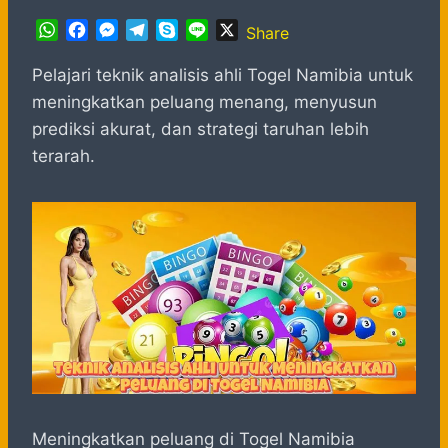
W
F
M
T
S
L
X
Share
h
a
e
e
k
i
a
c
s
l
y
n
Pelajari teknik analisis ahli Togel Namibia untuk
t
e
s
e
p
e
meningkatkan peluang menang, menyusun
s
b
e
g
e
prediksi akurat, dan strategi taruhan lebih
A
o
n
r
terarah.
p
o
g
a
p
k
e
m
r
Meningkatkan peluang di Togel Namibia