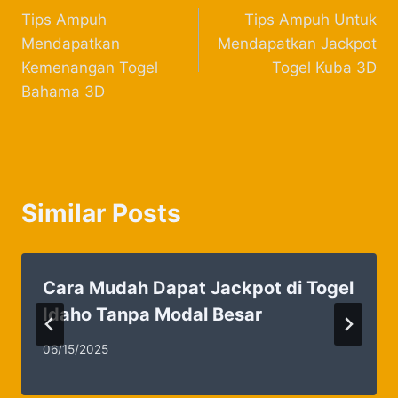
Tips Ampuh
Tips Ampuh Untuk
navigation
Mendapatkan
Mendapatkan Jackpot
Kemenangan Togel
Togel Kuba 3D
Bahama 3D
Similar Posts
Cara Mudah Dapat Jackpot di Togel
Idaho Tanpa Modal Besar
06/15/2025