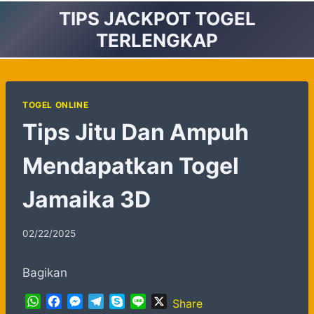
Skip
TIPS JACKPOT TOGEL
to
TERLENGKAP
content
TOGEL ONLINE
Tips Jitu Dan Ampuh
Mendapatkan Togel
Jamaika 3D
02/22/2025
Bagikan
W
F
M
T
S
L
X
Share