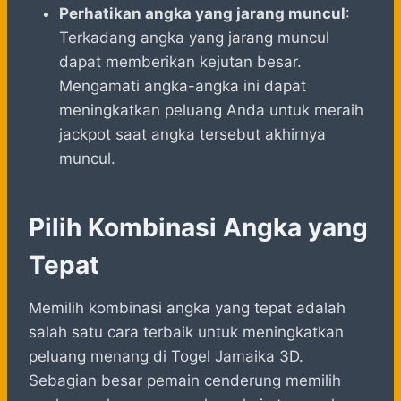
Perhatikan angka yang jarang muncul
:
Terkadang angka yang jarang muncul
dapat memberikan kejutan besar.
Mengamati angka-angka ini dapat
meningkatkan peluang Anda untuk meraih
jackpot saat angka tersebut akhirnya
muncul.
Pilih Kombinasi Angka yang
Tepat
Memilih kombinasi angka yang tepat adalah
salah satu cara terbaik untuk meningkatkan
peluang menang di Togel Jamaika 3D.
Sebagian besar pemain cenderung memilih