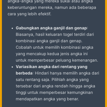
angka-angka yang mereka sukai atau angka
keberuntungan mereka, namun ada beberapa
cara yang lebih efektif.
Gabungkan angka ganjil dan genap
:
Biasanya, hasil keluaran togel terdiri dari
kombinasi angka ganjil dan genap.
Cobalah untuk memilih kombinasi angka
yang mencakup kedua jenis angka ini
untuk memperbesar peluang kemenangan.
Variasikan angka dari rentang yang
berbeda
: Hindari hanya memilih angka dari
satu rentang saja. Pilihlah angka yang
tersebar dari angka rendah hingga angka
tinggi untuk memperbesar kemungkinan
mendapatkan angka yang benar.