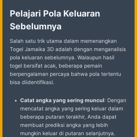
Pelajari Pola Keluaran
Sebelumnya
Salah satu trik utama dalam memenangkan
Togel Jamaika 3D adalah dengan menganalisis
pola keluaran sebelumnya. Walaupun hasil
togel bersifat acak, beberapa pemain
berpengalaman percaya bahwa pola tertentu
bisa diidentifikasi.
Catat angka yang sering muncul
: Dengan
mencatat angka yang sering keluar dalam
beberapa putaran terakhir, Anda dapat
membuat prediksi angka yang lebih
mungkin keluar di putaran selanjutnya.