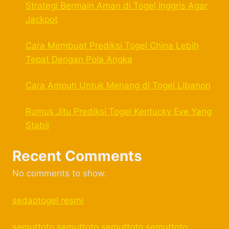
Strategi Bermain Aman di Togel Inggris Agar
Jackpot
Cara Membuat Prediksi Togel China Lebih
Tepat Dengan Pola Angka
Cara Ampuh Untuk Menang di Togel Libanon
Rumus Jitu Prediksi Togel Kentucky Eve Yang
Stabil
Recent Comments
No comments to show.
sedaptogel resmi
semuttoto
semuttoto
semuttoto
semuttoto