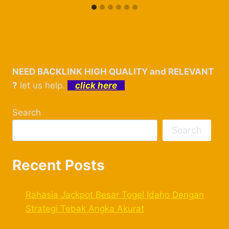
NEED BACKLINK HIGH QUALITY and RELEVANT
?
let us help.
click here
Search
Search
Recent Posts
Rahasia Jackpot Besar Togel Idaho Dengan
Strategi Tebak Angka Akurat