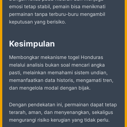
emosi tetap stabil, pemain bisa menikmati
permainan tanpa terburu-buru mengambil
keputusan yang berisiko.
Kesimpulan
Membongkar mekanisme togel Honduras
melalui analisis bukan soal mencari angka
pasti, melainkan memahami sistem undian,
memanfaatkan data historis, mengamati tren,
dan mengelola modal dengan bijak.
Dengan pendekatan ini, permainan dapat tetap
terarah, aman, dan menyenangkan, sekaligus
mengurangi risiko kerugian yang tidak perlu.