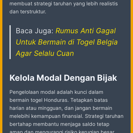
membuat strategi taruhan yang lebih realistis
dan terstruktur.
Baca Juga:
Rumus Anti Gagal
Untuk Bermain di Togel Belgia
Agar Selalu Cuan
Kelola Modal Dengan Bijak
Pengelolaan modal adalah kunci dalam
bermain togel Honduras. Tetapkan batas
harian atau mingguan, dan jangan bermain
melebihi kemampuan finansial. Strategi taruhan
bertahap membantu menjaga saldo tetap
aman dan mengurangi risiko kerugian besar.