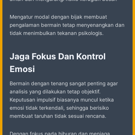
Mengatur modal dengan bijak membuat
pengalaman bermain tetap menyenangkan dan
tidak menimbulkan tekanan psikologis.
Jaga Fokus Dan Kontrol
Emosi
Bermain dengan tenang sangat penting agar
analisis yang dilakukan tetap objektif.
Keputusan impulsif biasanya muncul ketika
emosi tidak terkendali, sehingga berisiko
membuat taruhan tidak sesuai rencana.
Dengan fokus pada hiburan dan menjaga