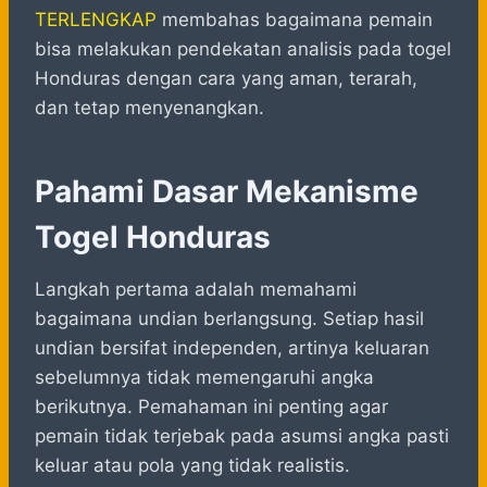
TERLENGKAP
membahas bagaimana pemain
bisa melakukan pendekatan analisis pada togel
Honduras dengan cara yang aman, terarah,
dan tetap menyenangkan.
Pahami Dasar Mekanisme
Togel Honduras
Langkah pertama adalah memahami
bagaimana undian berlangsung. Setiap hasil
undian bersifat independen, artinya keluaran
sebelumnya tidak memengaruhi angka
berikutnya. Pemahaman ini penting agar
pemain tidak terjebak pada asumsi angka pasti
keluar atau pola yang tidak realistis.