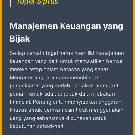
Togel Siprus
Manajemen Keuangan yang
Bijak
Setiap pemain togel harus memiliki manajemen
keuangan yang baik untuk memastikan bahwa
mereka tetap dalam batasan yang sehat.
Mengatur anggaran dan menghindari
pengeluaran yang berlebihan akan membantu
pemain untuk tidak terjebak dalam jebakan
finansial. Penting untuk menyiapkan anggaran
khusus untuk bermain dan tidak menggunakan
uang yang seharusnya digunakan untuk
kebutuhan sehari-hari.