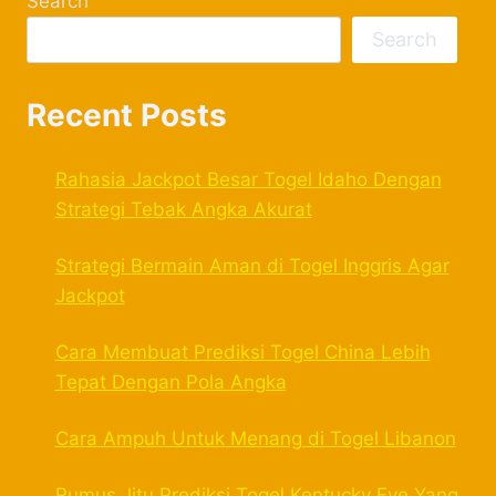
Search
Search
Recent Posts
Rahasia Jackpot Besar Togel Idaho Dengan
Strategi Tebak Angka Akurat
Strategi Bermain Aman di Togel Inggris Agar
Jackpot
Cara Membuat Prediksi Togel China Lebih
Tepat Dengan Pola Angka
Cara Ampuh Untuk Menang di Togel Libanon
Rumus Jitu Prediksi Togel Kentucky Eve Yang