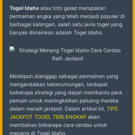
h
a
e
e
k
i
a
c
s
l
y
n
Togel Idaho
atau toto gelap merupakan
t
e
s
e
p
e
permainan angka yang telah menjadi populer di
s
b
e
g
e
berbagai kalangan, salah satu jenis togel yang
A
o
n
r
banyak dimainkan adalah Togel Idaho.
p
o
g
a
p
k
e
m
r
Meskipun dianggap sebagai permainan yang
mengandalkan keberuntungan, terdapat
beberapa strategi yang dapat membantu para
pemain untuk meningkatkan peluang mereka
dalam meraih jackpot. Dalam artikel ini,
TIPS
JACKPOT TOGEL TERLENGKAP
akan
membahas beberapa cara cerdas untuk
menang di Togel Idaho.