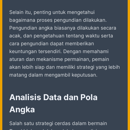
Selain itu, penting untuk mengetahui
bagaimana proses pengundian dilakukan.
Pengundian angka biasanya dilakukan secara
acak, dan pengetahuan tentang waktu serta
cara pengundian dapat memberikan
keuntungan tersendiri. Dengan memahami
aturan dan mekanisme permainan, pemain
akan lebih siap dan memiliki strategi yang lebih
matang dalam mengambil keputusan.
Analisis Data dan Pola
Angka
Salah satu strategi cerdas dalam bermain