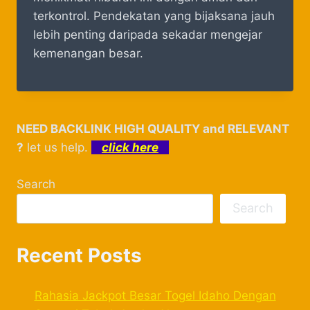
terkontrol. Pendekatan yang bijaksana jauh
lebih penting daripada sekadar mengejar
kemenangan besar.
NEED BACKLINK HIGH QUALITY and RELEVANT
?
let us help.
click here
Search
Search
Recent Posts
Rahasia Jackpot Besar Togel Idaho Dengan