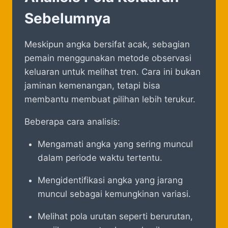
Sebelumnya
Meskipun angka bersifat acak, sebagian
pemain menggunakan metode observasi
keluaran untuk melihat tren. Cara ini bukan
jaminan kemenangan, tetapi bisa
membantu membuat pilihan lebih terukur.
Beberapa cara analisis:
Mengamati angka yang sering muncul
dalam periode waktu tertentu.
Mengidentifikasi angka yang jarang
muncul sebagai kemungkinan variasi.
Melihat pola urutan seperti berurutan,