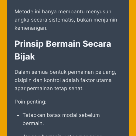
Metode ini hanya membantu menyusun
angka secara sistematis, bukan menjamin
kemenangan.
Prinsip Bermain Secara
Bijak
Dalam semua bentuk permainan peluang,
disiplin dan kontrol adalah faktor utama
agar permainan tetap sehat.
Poin penting:
Tetapkan batas modal sebelum
bermain.