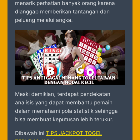
menarik perhatian banyak orang karena
dianggap memberikan tantangan dan
peluang melalui angka.
Meski demikian, terdapat pendekatan
analisis yang dapat membantu pemain
dalam memahami pola statistik sehingga
bisa membuat keputusan lebih terukur.
Dibawah ini
TIPS JACKPOT TOGEL