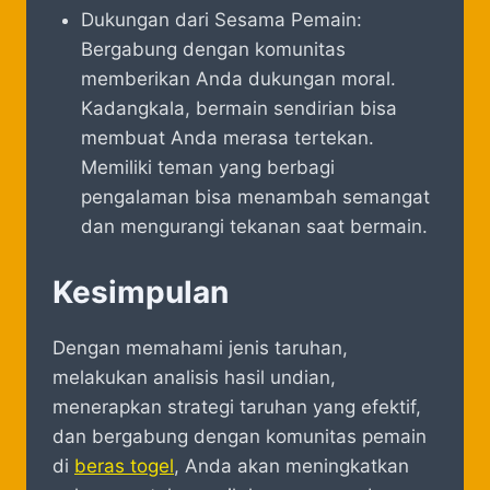
Dukungan dari Sesama Pemain:
Bergabung dengan komunitas
memberikan Anda dukungan moral.
Kadangkala, bermain sendirian bisa
membuat Anda merasa tertekan.
Memiliki teman yang berbagi
pengalaman bisa menambah semangat
dan mengurangi tekanan saat bermain.
Kesimpulan
​Dengan memahami jenis taruhan,
melakukan analisis hasil undian,
menerapkan strategi taruhan yang efektif,
dan bergabung dengan komunitas pemain
di
beras togel
, Anda akan meningkatkan