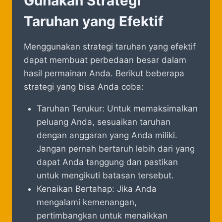
Gunakan Strategi
Taruhan yang Efektif
Menggunakan strategi taruhan yang efektif
dapat membuat perbedaan besar dalam
hasil permainan Anda. Berikut beberapa
strategi yang bisa Anda coba:
Taruhan Terukur: Untuk memaksimalkan
peluang Anda, sesuaikan taruhan
dengan anggaran yang Anda miliki.
Jangan pernah bertaruh lebih dari yang
dapat Anda tanggung dan pastikan
untuk mengikuti batasan tersebut.
Kenaikan Bertahap: Jika Anda
mengalami kemenangan,
pertimbangkan untuk menaikkan