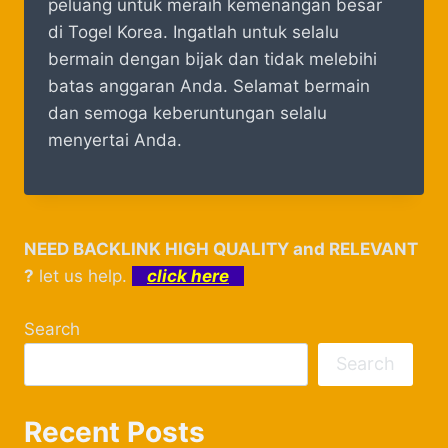
peluang untuk meraih kemenangan besar
di Togel Korea.​ Ingatlah untuk selalu
bermain dengan bijak dan tidak melebihi
batas anggaran Anda. Selamat bermain
dan semoga keberuntungan selalu
menyertai Anda.
NEED BACKLINK HIGH QUALITY and RELEVANT
?
let us help.
click here
Search
Search
Recent Posts