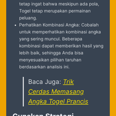
tetap ingat bahwa meskipun ada pola,
Togel tetap merupakan permainan
peluang.
Perhatikan Kombinasi Angka: Cobalah
untuk memperhatikan kombinasi angka
yang sering muncul. Beberapa
kombinasi dapat memberikan hasil yang
lebih baik, sehingga Anda bisa
menyesuaikan pilihan taruhan
berdasarkan analisis ini.
Baca Juga:
Trik
Cerdas Memasang
Angka Togel Prancis