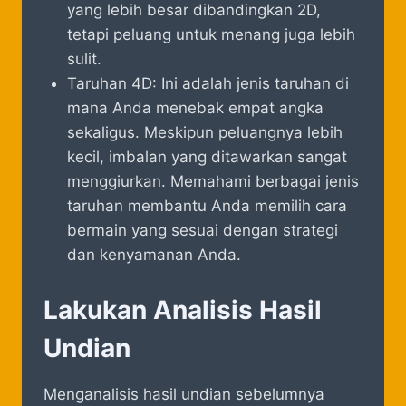
yang lebih besar dibandingkan 2D,
tetapi peluang untuk menang juga lebih
sulit.
Taruhan 4D: Ini adalah jenis taruhan di
mana Anda menebak empat angka
sekaligus. Meskipun peluangnya lebih
kecil, imbalan yang ditawarkan sangat
menggiurkan. Memahami berbagai jenis
taruhan membantu Anda memilih cara
bermain yang sesuai dengan strategi
dan kenyamanan Anda.
Lakukan Analisis Hasil
Undian
Menganalisis hasil undian sebelumnya