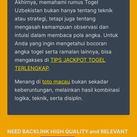
Akhirnya, memahami rumus Togel
Uzbekistan bukan hanya tentang teknik
atau strategi, tetapi juga tentang
mengasah kemampuan observasi dan
intuisi dalam membaca pola angka. Untuk
Anda yang ingin mengetahui bocoran
angka togel serta ramalan lainnya, bisa
mengakses di
TIPS JACKPOT TOGEL
TERLENGKAP
.
Menang di
toto macau
bukan sekadar
keberuntungan, melainkan hasil kombinasi
logika, teknik, serta disiplin.
NEED BACKLINK HIGH QUALITY and RELEVANT