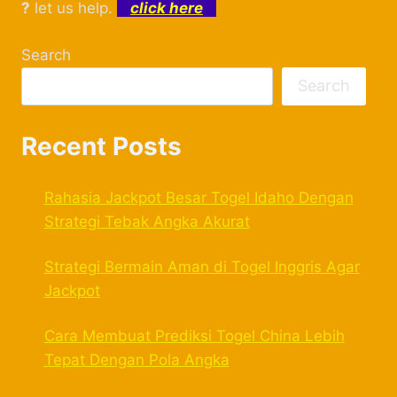
?
let us help.
click here
Search
Search
Recent Posts
Rahasia Jackpot Besar Togel Idaho Dengan
Strategi Tebak Angka Akurat
Strategi Bermain Aman di Togel Inggris Agar
Jackpot
Cara Membuat Prediksi Togel China Lebih
Tepat Dengan Pola Angka