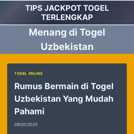
Skip
TIPS JACKPOT TOGEL
to
TERLENGKAP
content
Menang di Togel
Uzbekistan
TOGEL ONLINE
Rumus Bermain di Togel
Uzbekistan Yang Mudah
Pahami
09/20/2025