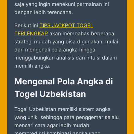
saja yang ingin menekuni permainan ini
dengan lebih terencana.
Berikut ini
TIPS JACKPOT TOGEL
TERLENGKAP
akan membahas beberapa
strategi mudah yang bisa digunakan, mulai
dari mengenali pola angka hingga
menggabungkan analisis dan intuisi dalam
memilih angka.
Mengenal Pola Angka di
Togel Uzbekistan
Togel Uzbekistan memiliki sistem angka
yang unik, sehingga para penggemar selalu
mencari cara agar lebih mudah
memprediksi kombinasi angka yang