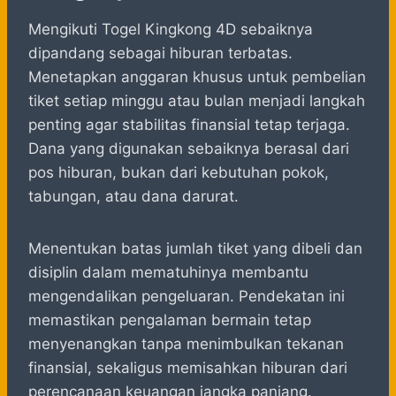
Mengikuti Togel Kingkong 4D sebaiknya
dipandang sebagai hiburan terbatas.
Menetapkan anggaran khusus untuk pembelian
tiket setiap minggu atau bulan menjadi langkah
penting agar stabilitas finansial tetap terjaga.
Dana yang digunakan sebaiknya berasal dari
pos hiburan, bukan dari kebutuhan pokok,
tabungan, atau dana darurat.
Menentukan batas jumlah tiket yang dibeli dan
disiplin dalam mematuhinya membantu
mengendalikan pengeluaran. Pendekatan ini
memastikan pengalaman bermain tetap
menyenangkan tanpa menimbulkan tekanan
finansial, sekaligus memisahkan hiburan dari
perencanaan keuangan jangka panjang.