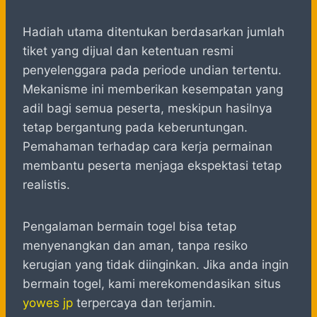
Hadiah utama ditentukan berdasarkan jumlah
tiket yang dijual dan ketentuan resmi
penyelenggara pada periode undian tertentu.
Mekanisme ini memberikan kesempatan yang
adil bagi semua peserta, meskipun hasilnya
tetap bergantung pada keberuntungan.
Pemahaman terhadap cara kerja permainan
membantu peserta menjaga ekspektasi tetap
realistis.
Pengalaman bermain togel bisa tetap
menyenangkan dan aman, tanpa resiko
kerugian yang tidak diinginkan. Jika anda ingin
bermain togel, kami merekomendasikan situs
yowes jp
terpercaya dan terjamin.