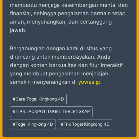
membantu menjaga keseimbangan mental dan
finansial, sehingga pengalaman bermain tetap
aman, menyenangkan, dan bertanggung
jawab.
Bergabunglah dengan kami di situs yang
dirancang untuk memberdayakan. Anda
dengan konten berkualitas dan fitur interaktif
yang membuat pengalaman menjelajah
semakin menyenangkan di
yowes jp
.
Post
#
Cara Togel Kingkong 4D
Tags:
#
TIPS JACKPOT TOGEL TERLENGKAP
#
Togel Kingkong 4D
#
Trik Togel Kingkong 4D