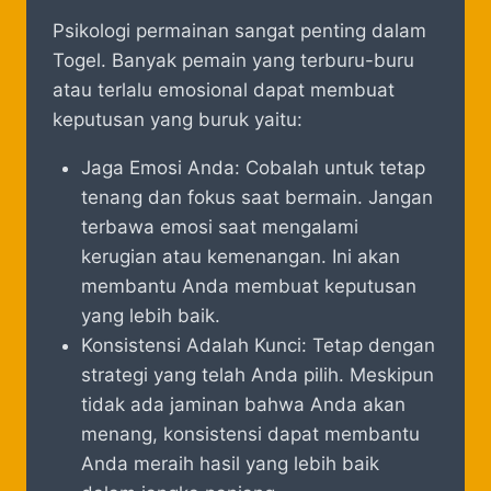
Psikologi permainan sangat penting dalam
Togel. Banyak pemain yang terburu-buru
atau terlalu emosional dapat membuat
keputusan yang buruk yaitu:
Jaga Emosi Anda: Cobalah untuk tetap
tenang dan fokus saat bermain. Jangan
terbawa emosi saat mengalami
kerugian atau kemenangan. Ini akan
membantu Anda membuat keputusan
yang lebih baik.
Konsistensi Adalah Kunci: Tetap dengan
strategi yang telah Anda pilih. Meskipun
tidak ada jaminan bahwa Anda akan
menang, konsistensi dapat membantu
Anda meraih hasil yang lebih baik