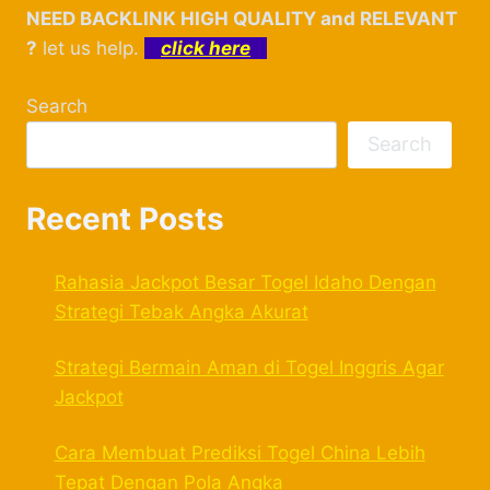
NEED BACKLINK HIGH QUALITY and RELEVANT
?
let us help.
click here
Search
Search
Recent Posts
Rahasia Jackpot Besar Togel Idaho Dengan
Strategi Tebak Angka Akurat
Strategi Bermain Aman di Togel Inggris Agar
Jackpot
Cara Membuat Prediksi Togel China Lebih
Tepat Dengan Pola Angka