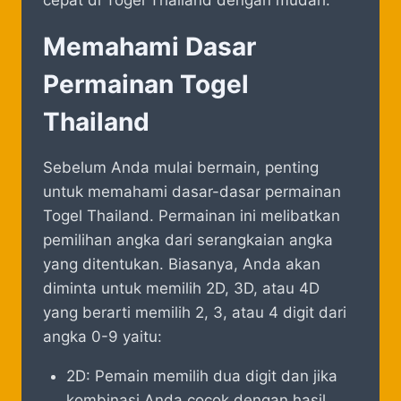
cepat di Togel Thailand dengan mudah.
Memahami Dasar
Permainan Togel
Thailand
Sebelum Anda mulai bermain, penting
untuk memahami dasar-dasar permainan
Togel Thailand. Permainan ini melibatkan
pemilihan angka dari serangkaian angka
yang ditentukan. Biasanya, Anda akan
diminta untuk memilih 2D, 3D, atau 4D
yang berarti memilih 2, 3, atau 4 digit dari
angka 0-9 yaitu:
2D: Pemain memilih dua digit dan jika
kombinasi Anda cocok dengan hasil,