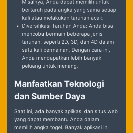
Misalnya, Anda dapat memilih untuk
bertaruh pada angka yang sama setiap
kali atau melakukan taruhan acak.
Diversifikasi Taruhan Anda: Anda bisa
mencoba bermain beberapa jenis
taruhan, seperti 2D, 3D, dan 4D dalam
satu kali permainan. Dengan cara ini,
Anda mendapatkan lebih banyak
peluang untuk menang.
Manfaatkan Teknologi
dan Sumber Daya
Saat ini, ada banyak aplikasi dan situs web
yang dapat membantu Anda dalam
memilih angka togel. Banyak aplikasi ini