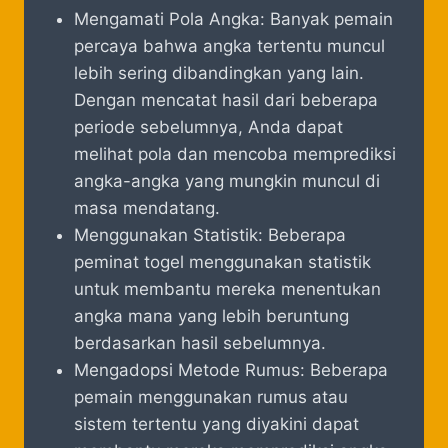
Mengamati Pola Angka: Banyak pemain
percaya bahwa angka tertentu muncul
lebih sering dibandingkan yang lain.
Dengan mencatat hasil dari beberapa
periode sebelumnya, Anda dapat
melihat pola dan mencoba memprediksi
angka-angka yang mungkin muncul di
masa mendatang.
Menggunakan Statistik: Beberapa
peminat togel menggunakan statistik
untuk membantu mereka menentukan
angka mana yang lebih beruntung
berdasarkan hasil sebelumnya.
Mengadopsi Metode Rumus: Beberapa
pemain menggunakan rumus atau
sistem tertentu yang diyakini dapat