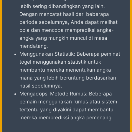
lebih sering dibandingkan yang lain.
Dengan mencatat hasil dari beberapa
periode sebelumnya, Anda dapat melihat
pola dan mencoba memprediksi angka-
angka yang mungkin muncul di masa
mendatang.
Menggunakan Statistik: Beberapa peminat
togel menggunakan statistik untuk
membantu mereka menentukan angka
mana yang lebih beruntung berdasarkan
hasil sebelumnya.
Mengadopsi Metode Rumus: Beberapa
pemain menggunakan rumus atau sistem
tertentu yang diyakini dapat membantu
mereka memprediksi angka pemenang.