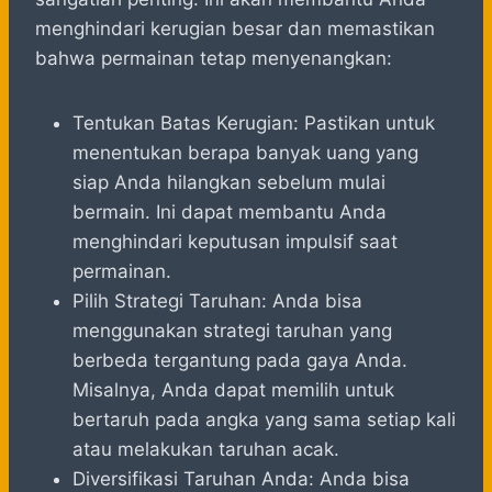
menghindari kerugian besar dan memastikan
bahwa permainan tetap menyenangkan:
Tentukan Batas Kerugian: Pastikan untuk
menentukan berapa banyak uang yang
siap Anda hilangkan sebelum mulai
bermain. Ini dapat membantu Anda
menghindari keputusan impulsif saat
permainan.
Pilih Strategi Taruhan: Anda bisa
menggunakan strategi taruhan yang
berbeda tergantung pada gaya Anda.
Misalnya, Anda dapat memilih untuk
bertaruh pada angka yang sama setiap kali
atau melakukan taruhan acak.
Diversifikasi Taruhan Anda: Anda bisa