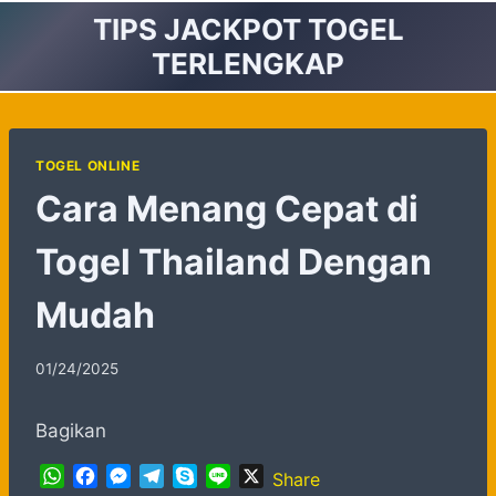
Skip
TIPS JACKPOT TOGEL
to
TERLENGKAP
content
TOGEL ONLINE
Cara Menang Cepat di
Togel Thailand Dengan
Mudah
01/24/2025
Bagikan
W
F
M
T
S
L
X
Share