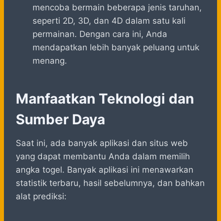
mencoba bermain beberapa jenis taruhan,
seperti 2D, 3D, dan 4D dalam satu kali
permainan. Dengan cara ini, Anda
mendapatkan lebih banyak peluang untuk
menang.
Manfaatkan Teknologi dan
Sumber Daya
Saat ini, ada banyak aplikasi dan situs web
yang dapat membantu Anda dalam memilih
angka togel. Banyak aplikasi ini menawarkan
statistik terbaru, hasil sebelumnya, dan bahkan
alat prediksi: