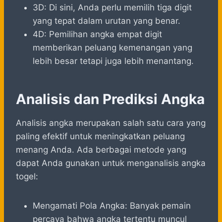
3D: Di sini, Anda perlu memilih tiga digit
yang tepat dalam urutan yang benar.
4D: Pemilihan angka empat digit
memberikan peluang kemenangan yang
lebih besar tetapi juga lebih menantang.
Analisis dan Prediksi Angka
Analisis angka merupakan salah satu cara yang
paling efektif untuk meningkatkan peluang
menang Anda. Ada berbagai metode yang
dapat Anda gunakan untuk menganalisis angka
togel:
Mengamati Pola Angka: Banyak pemain
percaya bahwa angka tertentu muncul