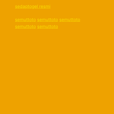
sedaptogel resmi
semuttoto
semuttoto
semuttoto
semuttoto
semuttoto