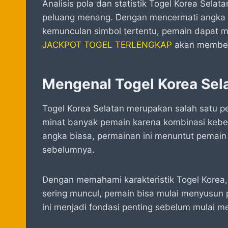
Analisis pola dan statistik Togel Korea Sela
peluang menang. Dengan mencermati angka k
kemunculan simbol tertentu, pemain dapat me
JACKPOT TOGEL TERLENGKAP
akan memberi
Mengenal Togel Korea Sel
Togel Korea Selatan merupakan salah satu p
minat banyak pemain karena kombinasi kebe
angka biasa, permainan ini menuntut pemain
sebelumnya.
Dengan memahami karakteristik Togel Korea,
sering muncul, pemain bisa mulai menyusun 
ini menjadi fondasi penting sebelum mulai me