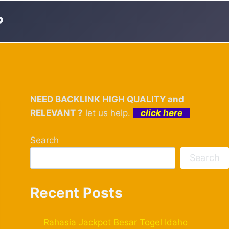
P
NEED BACKLINK HIGH QUALITY and
RELEVANT ?
let us help.
click here
Search
Search
Recent Posts
Rahasia Jackpot Besar Togel Idaho