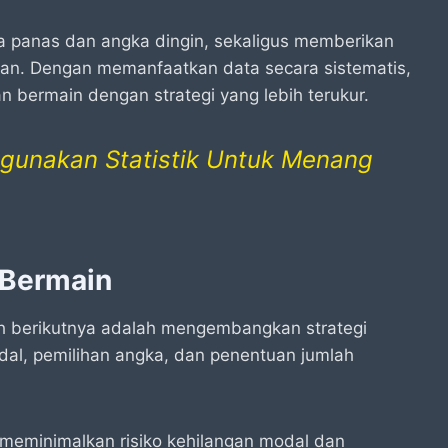
ka panas dan angka dingin, sekaligus memberikan
an. Dengan memanfaatkan data secara sistematis,
 bermain dengan strategi yang lebih terukur.
unakan Statistik Untuk Menang
 Bermain
ah berikutnya adalah mengembangkan strategi
odal, pemilihan angka, dan penentuan jumlah
meminimalkan risiko kehilangan modal dan