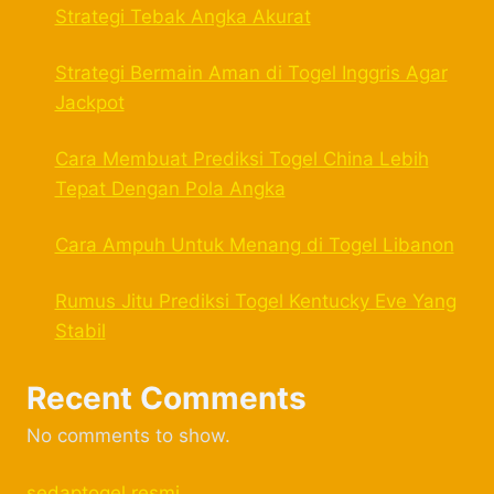
Strategi Tebak Angka Akurat
Strategi Bermain Aman di Togel Inggris Agar
Jackpot
Cara Membuat Prediksi Togel China Lebih
Tepat Dengan Pola Angka
Cara Ampuh Untuk Menang di Togel Libanon
Rumus Jitu Prediksi Togel Kentucky Eve Yang
Stabil
Recent Comments
No comments to show.
sedaptogel resmi