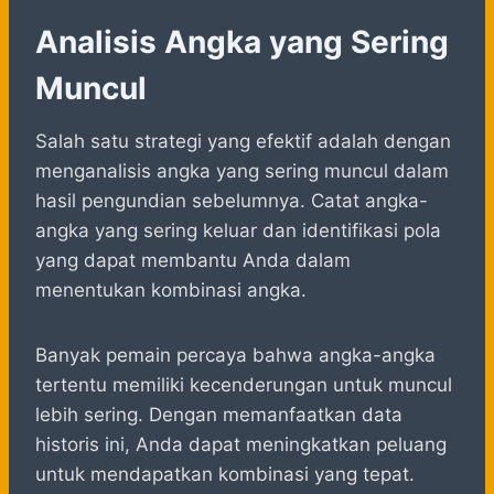
Analisis Angka yang Sering
Muncul
Salah satu strategi yang efektif adalah dengan
menganalisis angka yang sering muncul dalam
hasil pengundian sebelumnya. Catat angka-
angka yang sering keluar dan identifikasi pola
yang dapat membantu Anda dalam
menentukan kombinasi angka.
Banyak pemain percaya bahwa angka-angka
tertentu memiliki kecenderungan untuk muncul
lebih sering. Dengan memanfaatkan data
historis ini, Anda dapat meningkatkan peluang
untuk mendapatkan kombinasi yang tepat.