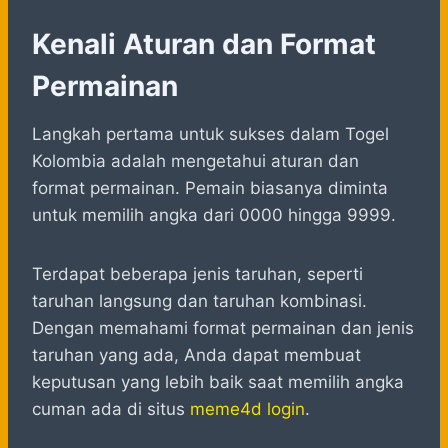
Kenali Aturan dan Format
Permainan
Langkah pertama untuk sukses dalam Togel
Kolombia adalah mengetahui aturan dan
format permainan. Pemain biasanya diminta
untuk memilih angka dari 0000 hingga 9999.
Terdapat beberapa jenis taruhan, seperti
taruhan langsung dan taruhan kombinasi.
Dengan memahami format permainan dan jenis
taruhan yang ada, Anda dapat membuat
keputusan yang lebih baik saat memilih angka
cuman ada di situs
meme4d login
.