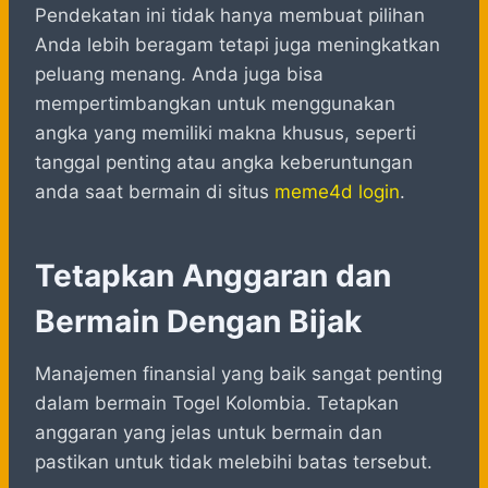
Pendekatan ini tidak hanya membuat pilihan
Anda lebih beragam tetapi juga meningkatkan
peluang menang. Anda juga bisa
mempertimbangkan untuk menggunakan
angka yang memiliki makna khusus, seperti
tanggal penting atau angka keberuntungan
anda saat bermain di situs
meme4d login
.
Tetapkan Anggaran dan
Bermain Dengan Bijak
Manajemen finansial yang baik sangat penting
dalam bermain Togel Kolombia. Tetapkan
anggaran yang jelas untuk bermain dan
pastikan untuk tidak melebihi batas tersebut.