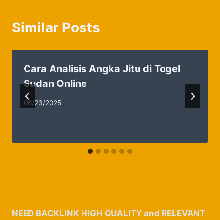
Similar Posts
Cara Analisis Angka Jitu di Togel
Sudan Online
06/23/2025
NEED BACKLINK HIGH QUALITY and RELEVANT