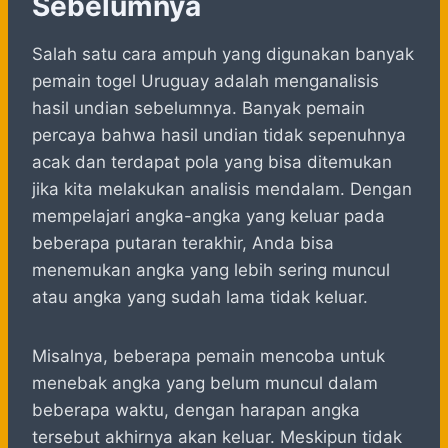
Sebelumnya
Salah satu cara ampuh yang digunakan banyak
pemain togel Uruguay adalah menganalisis
hasil undian sebelumnya. Banyak pemain
percaya bahwa hasil undian tidak sepenuhnya
acak dan terdapat pola yang bisa ditemukan
jika kita melakukan analisis mendalam. Dengan
mempelajari angka-angka yang keluar pada
beberapa putaran terakhir, Anda bisa
menemukan angka yang lebih sering muncul
atau angka yang sudah lama tidak keluar.
Misalnya, beberapa pemain mencoba untuk
menebak angka yang belum muncul dalam
beberapa waktu, dengan harapan angka
tersebut akhirnya akan keluar. Meskipun tidak