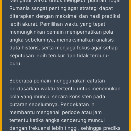
Mengatur waktu untuk mengikuti putaran Togel
Rumania sangat penting agar strategi dapat
diterapkan dengan maksimal dan hasil prediksi
lebih akurat. Pemilihan waktu yang tepat
memungkinkan pemain memperhatikan pola
angka sebelumnya, memaksimalkan analisis
data historis, serta menjaga fokus agar setiap
keputusan lebih terukur dan tidak terburu-
buru.
Beberapa pemain menggunakan catatan
berdasarkan waktu tertentu untuk menemukan
pola yang muncul secara konsisten pada
putaran sebelumnya. Pendekatan ini
membantu mengenali periode atau jam
tertentu ketika angka cenderung muncul
dengan frekuensi lebih tinggi, sehingga prediksi