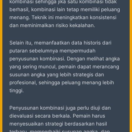
kombinasi sehingga jika satu kombinasi tidak
berhasil, kombinasi lain tetap memiliki peluang
menang. Teknik ini meningkatkan konsistensi
dan meminimalkan risiko kekalahan.
Selain itu, memanfaatkan data historis dari
putaran sebelumnya mempermudah
penyusunan kombinasi. Dengan melihat angka
yang sering muncul, pemain dapat merancang
susunan angka yang lebih strategis dan
profesional, sehingga peluang menang lebih
tinggi.
Penyusunan kombinasi juga perlu diuji dan
dievaluasi secara berkala. Pemain harus
menyesuaikan strategi berdasarkan hasil
terbaru, memperbaiki susunan angka, dan