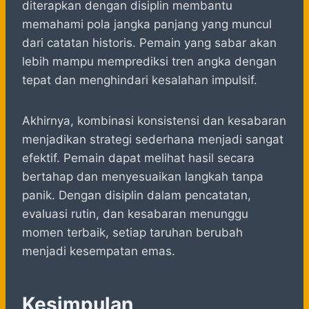
diterapkan dengan disiplin membantu
memahami pola jangka panjang yang muncul
dari catatan historis. Pemain yang sabar akan
lebih mampu memprediksi tren angka dengan
tepat dan menghindari kesalahan impulsif.
Akhirnya, kombinasi konsistensi dan kesabaran
menjadikan strategi sederhana menjadi sangat
efektif. Pemain dapat melihat hasil secara
bertahap dan menyesuaikan langkah tanpa
panik. Dengan disiplin dalam pencatatan,
evaluasi rutin, dan kesabaran menunggu
momen terbaik, setiap taruhan berubah
menjadi kesempatan emas.
Kesimpulan