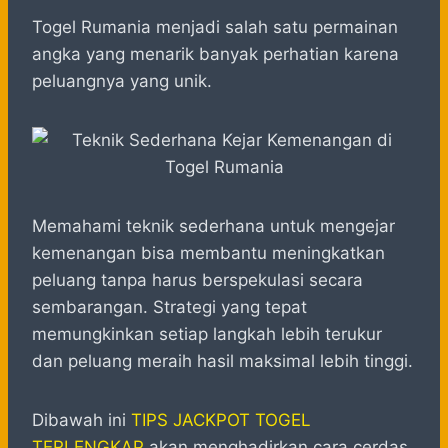
h
a
e
e
k
i
a
c
s
l
y
n
Togel Rumania menjadi salah satu permainan
t
e
s
e
p
e
angka yang menarik banyak perhatian karena
s
b
e
g
e
peluangnya yang unik.
A
o
n
r
p
o
g
a
p
k
e
m
r
Memahami teknik sederhana untuk mengejar
kemenangan bisa membantu meningkatkan
peluang tanpa harus berspekulasi secara
sembarangan. Strategi yang tepat
memungkinkan setiap langkah lebih terukur
dan peluang meraih hasil maksimal lebih tinggi.
Dibawah ini
TIPS JACKPOT TOGEL
TERLENGKAP
akan menghadirkan cara cerdas