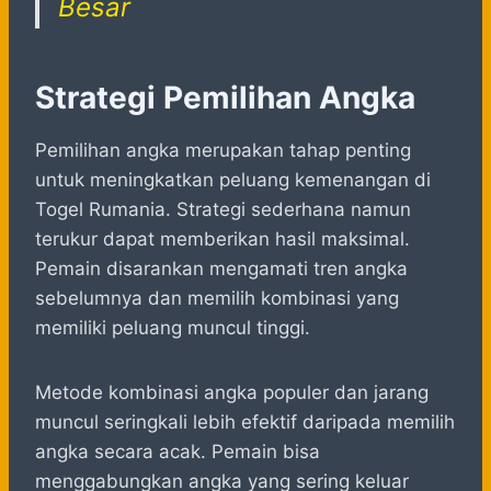
Besar
Strategi Pemilihan Angka
Pemilihan angka merupakan tahap penting
untuk meningkatkan peluang kemenangan di
Togel Rumania. Strategi sederhana namun
terukur dapat memberikan hasil maksimal.
Pemain disarankan mengamati tren angka
sebelumnya dan memilih kombinasi yang
memiliki peluang muncul tinggi.
Metode kombinasi angka populer dan jarang
muncul seringkali lebih efektif daripada memilih
angka secara acak. Pemain bisa
menggabungkan angka yang sering keluar