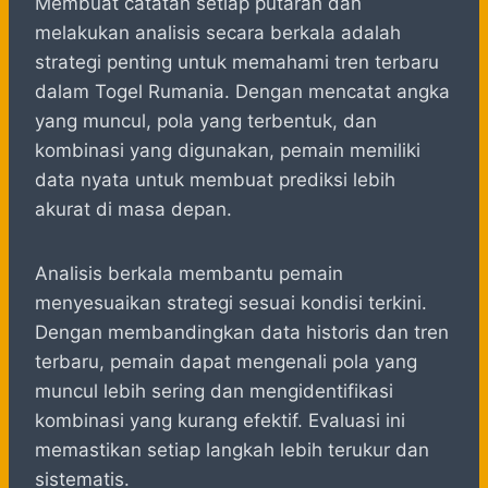
Membuat catatan setiap putaran dan
melakukan analisis secara berkala adalah
strategi penting untuk memahami tren terbaru
dalam Togel Rumania. Dengan mencatat angka
yang muncul, pola yang terbentuk, dan
kombinasi yang digunakan, pemain memiliki
data nyata untuk membuat prediksi lebih
akurat di masa depan.
Analisis berkala membantu pemain
menyesuaikan strategi sesuai kondisi terkini.
Dengan membandingkan data historis dan tren
terbaru, pemain dapat mengenali pola yang
muncul lebih sering dan mengidentifikasi
kombinasi yang kurang efektif. Evaluasi ini
memastikan setiap langkah lebih terukur dan
sistematis.