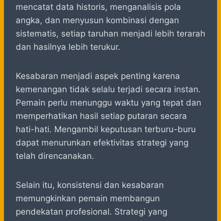
mencatat data historis, menganalisis pola
angka, dan menyusun kombinasi dengan
sistematis, setiap taruhan menjadi lebih terarah
dan hasilnya lebih terukur.
Kesabaran menjadi aspek penting karena
kemenangan tidak selalu terjadi secara instan.
Pemain perlu menunggu waktu yang tepat dan
memperhatikan hasil setiap putaran secara
hati-hati. Mengambil keputusan terburu-buru
dapat menurunkan efektivitas strategi yang
telah direncanakan.
Selain itu, konsistensi dan kesabaran
memungkinkan pemain membangun
pendekatan profesional. Strategi yang