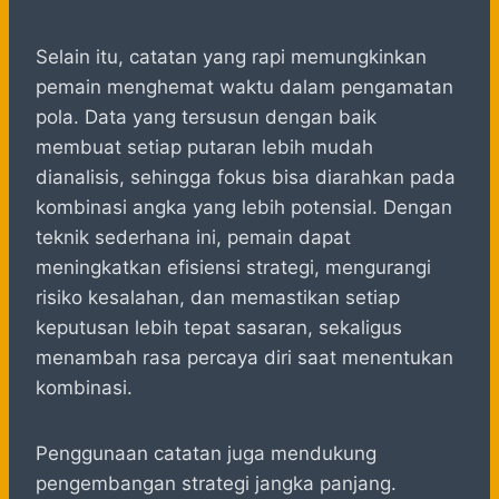
Selain itu, catatan yang rapi memungkinkan
pemain menghemat waktu dalam pengamatan
pola. Data yang tersusun dengan baik
membuat setiap putaran lebih mudah
dianalisis, sehingga fokus bisa diarahkan pada
kombinasi angka yang lebih potensial. Dengan
teknik sederhana ini, pemain dapat
meningkatkan efisiensi strategi, mengurangi
risiko kesalahan, dan memastikan setiap
keputusan lebih tepat sasaran, sekaligus
menambah rasa percaya diri saat menentukan
kombinasi.
Penggunaan catatan juga mendukung
pengembangan strategi jangka panjang.