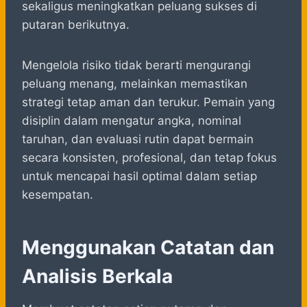
sekaligus meningkatkan peluang sukses di
putaran berikutnya.
Mengelola risiko tidak berarti mengurangi
peluang menang, melainkan memastikan
strategi tetap aman dan terukur. Pemain yang
disiplin dalam mengatur angka, nominal
taruhan, dan evaluasi rutin dapat bermain
secara konsisten, profesional, dan tetap fokus
untuk mencapai hasil optimal dalam setiap
kesempatan.
Menggunakan Catatan dan
Analisis Berkala