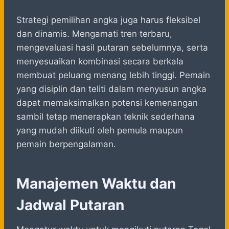
Strategi pemilihan angka juga harus fleksibel
dan dinamis. Mengamati tren terbaru,
mengevaluasi hasil putaran sebelumnya, serta
menyesuaikan kombinasi secara berkala
membuat peluang menang lebih tinggi. Pemain
yang disiplin dan teliti dalam menyusun angka
dapat memaksimalkan potensi kemenangan
sambil tetap menerapkan teknik sederhana
yang mudah diikuti oleh pemula maupun
pemain berpengalaman.
Manajemen Waktu dan
Jadwal Putaran