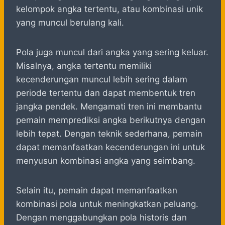
kelompok angka tertentu, atau kombinasi unik
yang muncul berulang kali.
Pola juga muncul dari angka yang sering keluar.
Misalnya, angka tertentu memiliki
kecenderungan muncul lebih sering dalam
periode tertentu dan dapat membentuk tren
jangka pendek. Mengamati tren ini membantu
pemain memprediksi angka berikutnya dengan
lebih tepat. Dengan teknik sederhana, pemain
dapat memanfaatkan kecenderungan ini untuk
menyusun kombinasi angka yang seimbang.
Selain itu, pemain dapat memanfaatkan
kombinasi pola untuk meningkatkan peluang.
Dengan menggabungkan pola historis dan