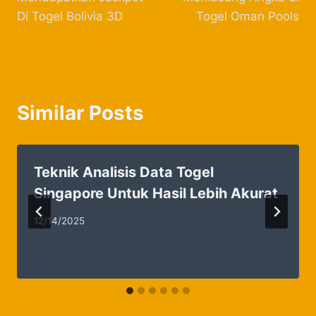
Di Togel Bolivia 3D
Togel Oman Pools
Similar Posts
Teknik Analisis Data Togel
Singapore Untuk Hasil Lebih Akurat
12/14/2025