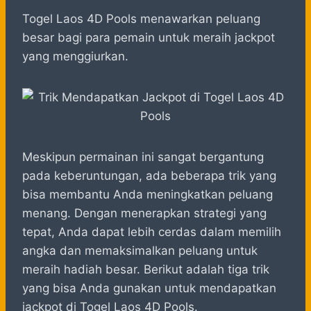
h
a
e
e
k
i
a
c
s
l
y
n
Togel Laos 4D Pools menawarkan peluang
t
e
s
e
p
e
besar bagi para pemain untuk meraih jackpot
s
b
e
g
e
yang menggiurkan.
A
o
n
r
p
o
g
a
p
k
e
m
r
Meskipun permainan ini sangat bergantung
pada keberuntungan, ada beberapa trik yang
bisa membantu Anda meningkatkan peluang
menang. Dengan menerapkan strategi yang
tepat, Anda dapat lebih cerdas dalam memilih
angka dan memaksimalkan peluang untuk
meraih hadiah besar. Berikut adalah tiga trik
yang bisa Anda gunakan untuk mendapatkan
jackpot di Togel Laos 4D Pools.