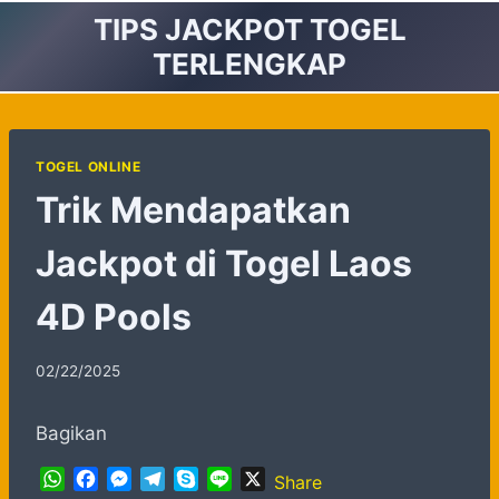
Skip
TIPS JACKPOT TOGEL
to
TERLENGKAP
content
TOGEL ONLINE
Trik Mendapatkan
Jackpot di Togel Laos
4D Pools
02/22/2025
Bagikan
W
F
M
T
S
L
X
Share