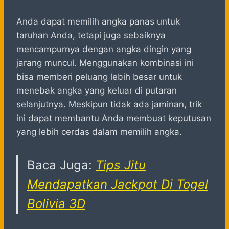
Anda dapat memilih angka panas untuk
taruhan Anda, tetapi juga sebaiknya
mencampurnya dengan angka dingin yang
jarang muncul. Menggunakan kombinasi ini
bisa memberi peluang lebih besar untuk
menebak angka yang keluar di putaran
selanjutnya. Meskipun tidak ada jaminan, trik
ini dapat membantu Anda membuat keputusan
yang lebih cerdas dalam memilih angka.
Baca Juga:
Tips Jitu
Mendapatkan Jackpot Di Togel
Bolivia 3D