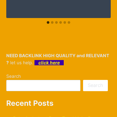
NEED BACKLINK HIGH QUALITY and RELEVANT
?
let us help.
click here
Search
Search
Recent Posts