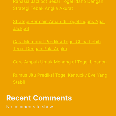
Rahasia Jackpot Besar Togel Idaho Dengan
Strategi Tebak Angka Akurat
Strategi Bermain Aman di Togel Inggris Agar
Jackpot
Cara Membuat Prediksi Togel China Lebih
Tepat Dengan Pola Angka
Cara Ampuh Untuk Menang di Togel Libanon
Rumus Jitu Prediksi Togel Kentucky Eve Yang
Stabil
Recent Comments
No comments to show.