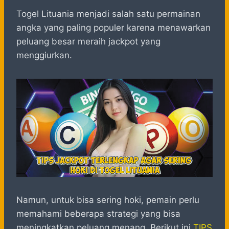
h
a
e
e
k
i
a
c
s
l
y
n
Togel Lituania menjadi salah satu permainan
t
e
s
e
p
e
angka yang paling populer karena menawarkan
s
b
e
g
e
peluang besar meraih jackpot yang
A
o
n
r
menggiurkan.
p
o
g
a
p
k
e
m
r
Namun, untuk bisa sering hoki, pemain perlu
memahami beberapa strategi yang bisa
meningkatkan peluang menang. Berikut ini
TIPS