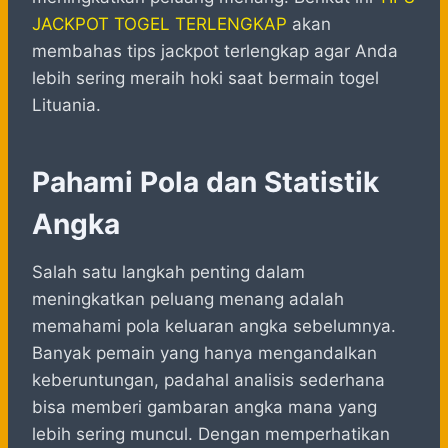
JACKPOT TOGEL TERLENGKAP
akan
membahas tips jackpot terlengkap agar Anda
lebih sering meraih hoki saat bermain togel
Lituania.
Pahami Pola dan Statistik
Angka
Salah satu langkah penting dalam
meningkatkan peluang menang adalah
memahami pola keluaran angka sebelumnya.
Banyak pemain yang hanya mengandalkan
keberuntungan, padahal analisis sederhana
bisa memberi gambaran angka mana yang
lebih sering muncul. Dengan memperhatikan