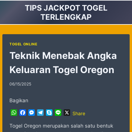
Skip
TIPS JACKPOT TOGEL
to
TERLENGKAP
content
TOGEL ONLINE
Teknik Menebak Angka
Keluaran Togel Oregon
06/15/2025
Bagikan
W
F
M
T
S
L
X
Share
h
a
e
e
k
i
a
c
s
l
y
n
Togel Oregon merupakan salah satu bentuk