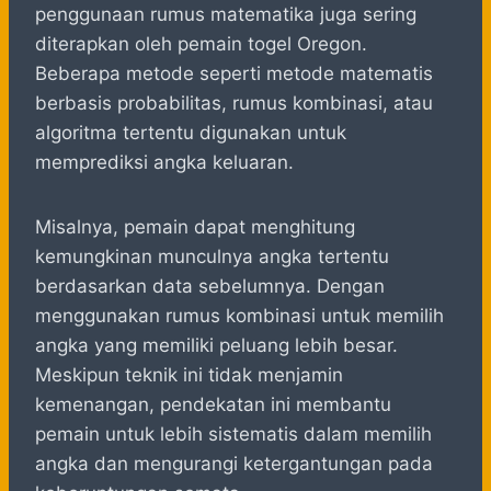
penggunaan rumus matematika juga sering
diterapkan oleh pemain togel Oregon.
Beberapa metode seperti metode matematis
berbasis probabilitas, rumus kombinasi, atau
algoritma tertentu digunakan untuk
memprediksi angka keluaran.
Misalnya, pemain dapat menghitung
kemungkinan munculnya angka tertentu
berdasarkan data sebelumnya. Dengan
menggunakan rumus kombinasi untuk memilih
angka yang memiliki peluang lebih besar.
Meskipun teknik ini tidak menjamin
kemenangan, pendekatan ini membantu
pemain untuk lebih sistematis dalam memilih
angka dan mengurangi ketergantungan pada