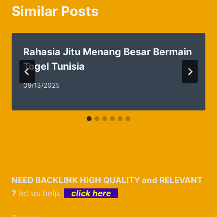
Similar Posts
Rahasia Jitu Menang Besar Bermain
Togel Tunisia
09/13/2025
NEED BACKLINK HIGH QUALITY and RELEVANT
?
let us help.
click here