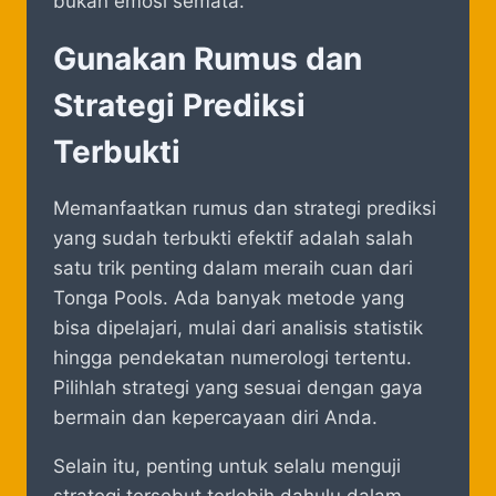
bukan emosi semata.
Gunakan Rumus dan
Strategi Prediksi
Terbukti
Memanfaatkan rumus dan strategi prediksi
yang sudah terbukti efektif adalah salah
satu trik penting dalam meraih cuan dari
Tonga Pools. Ada banyak metode yang
bisa dipelajari, mulai dari analisis statistik
hingga pendekatan numerologi tertentu.
Pilihlah strategi yang sesuai dengan gaya
bermain dan kepercayaan diri Anda.
Selain itu, penting untuk selalu menguji