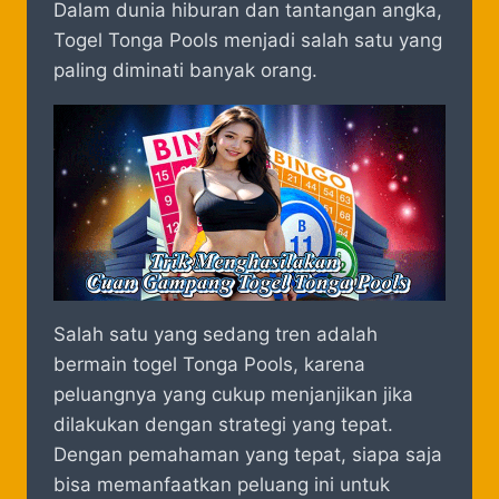
Dalam dunia hiburan dan tantangan angka,
Togel Tonga Pools menjadi salah satu yang
paling diminati banyak orang.
Salah satu yang sedang tren adalah
bermain togel Tonga Pools, karena
peluangnya yang cukup menjanjikan jika
dilakukan dengan strategi yang tepat.
Dengan pemahaman yang tepat, siapa saja
bisa memanfaatkan peluang ini untuk