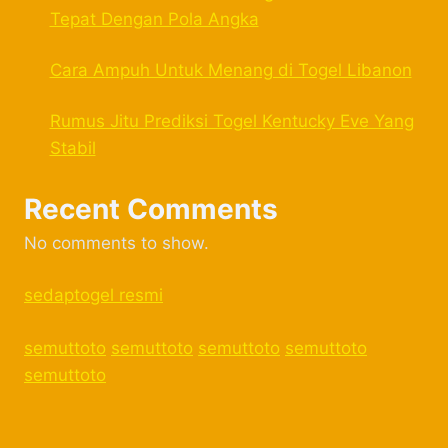
Tepat Dengan Pola Angka
Cara Ampuh Untuk Menang di Togel Libanon
Rumus Jitu Prediksi Togel Kentucky Eve Yang
Stabil
Recent Comments
No comments to show.
sedaptogel resmi
semuttoto
semuttoto
semuttoto
semuttoto
semuttoto