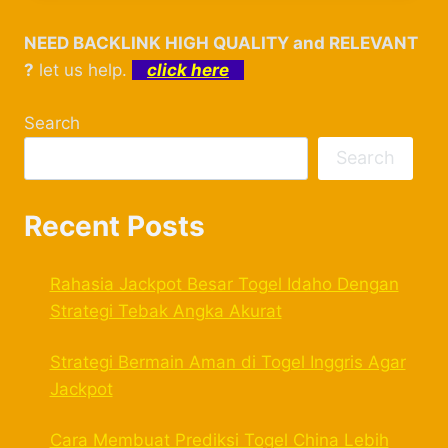
NEED BACKLINK HIGH QUALITY and RELEVANT
?
let us help.
click here
Search
Search
Recent Posts
Rahasia Jackpot Besar Togel Idaho Dengan
Strategi Tebak Angka Akurat
Strategi Bermain Aman di Togel Inggris Agar
Jackpot
Cara Membuat Prediksi Togel China Lebih