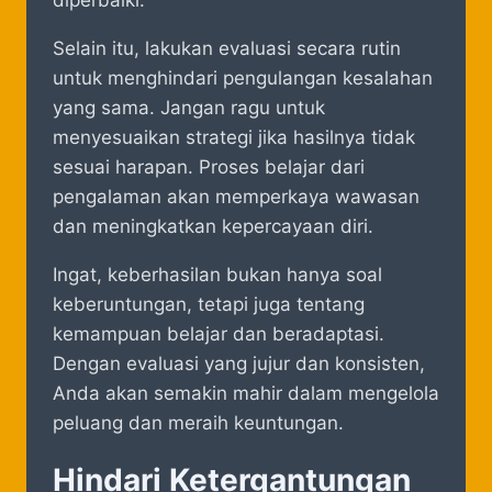
diperbaiki.
Selain itu, lakukan evaluasi secara rutin
untuk menghindari pengulangan kesalahan
yang sama. Jangan ragu untuk
menyesuaikan strategi jika hasilnya tidak
sesuai harapan. Proses belajar dari
pengalaman akan memperkaya wawasan
dan meningkatkan kepercayaan diri.
Ingat, keberhasilan bukan hanya soal
keberuntungan, tetapi juga tentang
kemampuan belajar dan beradaptasi.
Dengan evaluasi yang jujur dan konsisten,
Anda akan semakin mahir dalam mengelola
peluang dan meraih keuntungan.
Hindari Ketergantungan