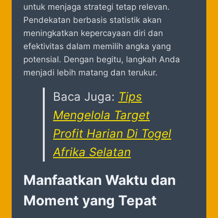
untuk menjaga strategi tetap relevan.
Pendekatan berbasis statistik akan
meningkatkan kepercayaan diri dan
efektivitas dalam memilih angka yang
potensial. Dengan begitu, langkah Anda
menjadi lebih matang dan terukur.
Baca Juga:
Tips
Mengelola Target
Profit Harian Di Togel
Afrika Selatan
Manfaatkan Waktu dan
Moment yang Tepat