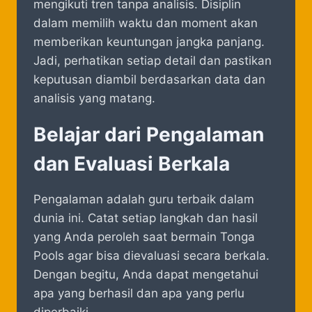
mengikuti tren tanpa analisis. Disiplin
dalam memilih waktu dan moment akan
memberikan keuntungan jangka panjang.
Jadi, perhatikan setiap detail dan pastikan
keputusan diambil berdasarkan data dan
analisis yang matang.
Belajar dari Pengalaman
dan Evaluasi Berkala
Pengalaman adalah guru terbaik dalam
dunia ini. Catat setiap langkah dan hasil
yang Anda peroleh saat bermain Tonga
Pools agar bisa dievaluasi secara berkala.
Dengan begitu, Anda dapat mengetahui
apa yang berhasil dan apa yang perlu