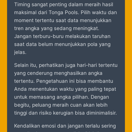
Timing sangat penting dalam meraih hasil
maksimal dari Tonga Pools. Pilih waktu dan
moment tertentu saat data menunjukkan
tren angka yang sedang meningkat.
Jangan terburu-buru melakukan taruhan
saat data belum menunjukkan pola yang
jelas.
Selain itu, perhatikan juga hari-hari tertentu
yang cenderung menghasilkan angka
tertentu. Pengetahuan ini bisa membantu
Anda menentukan waktu yang paling tepat
untuk memasang angka pilihan. Dengan
begitu, peluang meraih cuan akan lebih
tinggi dan risiko kerugian bisa diminimalisir.
Kendalikan emosi dan jangan terlalu sering