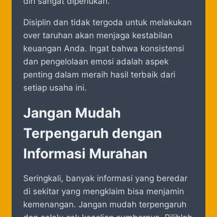
diri sangat diperlukan.
Disiplin dan tidak tergoda untuk melakukan
over taruhan akan menjaga kestabilan
keuangan Anda. Ingat bahwa konsistensi
dan pengelolaan emosi adalah aspek
penting dalam meraih hasil terbaik dari
setiap usaha ini.
Jangan Mudah
Terpengaruh dengan
Informasi Murahan
Seringkali, banyak informasi yang beredar
di sekitar yang mengklaim bisa menjamin
kemenangan. Jangan mudah terpengaruh