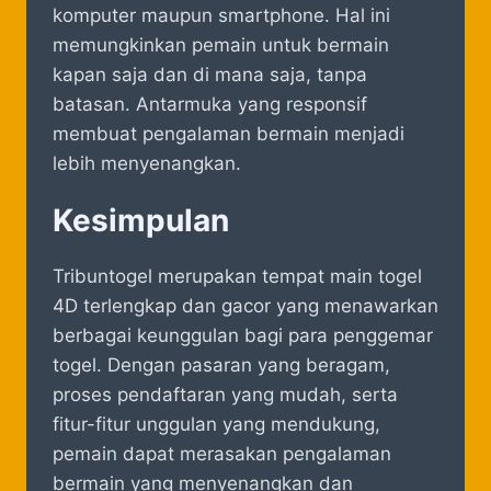
komputer maupun smartphone. Hal ini
memungkinkan pemain untuk bermain
kapan saja dan di mana saja, tanpa
batasan. Antarmuka yang responsif
membuat pengalaman bermain menjadi
lebih menyenangkan.
Kesimpulan
Tribuntogel merupakan tempat main togel
4D terlengkap dan gacor yang menawarkan
berbagai keunggulan bagi para penggemar
togel. Dengan pasaran yang beragam,
proses pendaftaran yang mudah, serta
fitur-fitur unggulan yang mendukung,
pemain dapat merasakan pengalaman
bermain yang menyenangkan dan