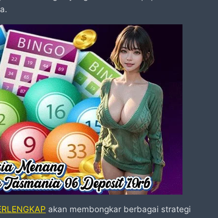
a.
TERLENGKAP
akan membongkar berbagai strategi