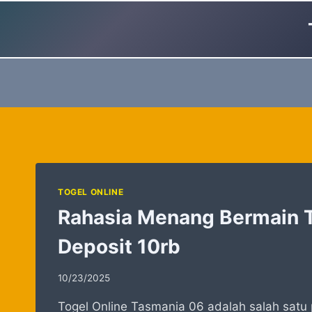
Skip
to
content
TOGEL ONLINE
Rahasia Menang Bermain T
Deposit 10rb
10/23/2025
Togel Online Tasmania 06 adalah salah satu 