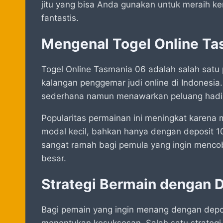
jitu yang bisa Anda gunakan untuk meraih
fantastis.
Mengenal Togel Online Ta
Togel Online Tasmania 06 adalah salah satu 
kalangan penggemar judi online di Indonesia
sederhana namun menawarkan peluang hadi
Popularitas permainan ini meningkat karen
modal kecil, bahkan hanya dengan deposit 10
sangat ramah bagi pemula yang ingin menco
besar.
Strategi Bermain dengan D
Bagi pemain yang ingin menang dengan deposi
menentukan kesuksesan. Salah satu strategi 