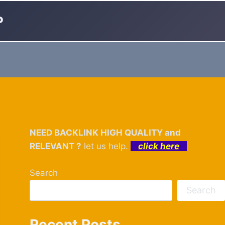
P
NEED BACKLINK HIGH QUALITY and
RELEVANT ?
let us help.
click here
Search
Search
Recent Posts