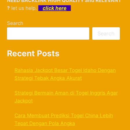
NEED BACKLINK HIGH QUALITY and RELEVANT
?
let us help.
click here
Search
Search
Recent Posts
Rahasia Jackpot Besar Togel Idaho Dengan
Strategi Tebak Angka Akurat
Strategi Bermain Aman di Togel Inggris Agar
Jackpot
Cara Membuat Prediksi Togel China Lebih
Tepat Dengan Pola Angka