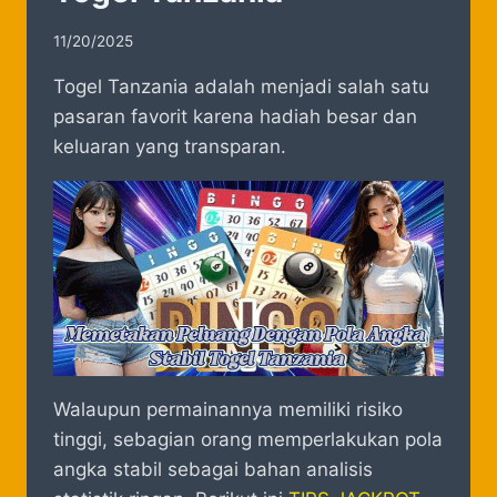
11/20/2025
Togel Tanzania adalah menjadi salah satu
pasaran favorit karena hadiah besar dan
keluaran yang transparan.
Walaupun permainannya memiliki risiko
tinggi, sebagian orang memperlakukan pola
angka stabil sebagai bahan analisis