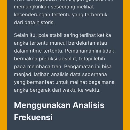
memungkinkan seseorang melihat
kecenderungan tertentu yang terbentuk
dari data historis.
Selain itu, pola stabil sering terlihat ketika
angka tertentu muncul berdekatan atau
dalam ritme tertentu. Pemahaman ini tidak
bermakna prediksi absolut, tetapi lebih
pada membaca tren. Pengamatan ini bisa
menjadi latihan analisis data sederhana
yang bermanfaat untuk melihat bagaimana
angka bergerak dari waktu ke waktu.
Menggunakan Analisis
Frekuensi