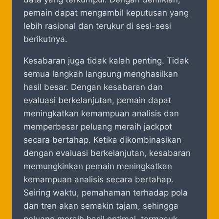
pemain dapat mengambil keputusan yang
lebih rasional dan terukur di sesi-sesi
berikutnya.
Kesabaran juga tidak kalah penting. Tidak
semua langkah langsung menghasilkan
hasil besar. Dengan kesabaran dan
evaluasi berkelanjutan, pemain dapat
meningkatkan kemampuan analisis dan
memperbesar peluang meraih jackpot
secara bertahap. Ketika dikombinasikan
dengan evaluasi berkelanjutan, kesabaran
memungkinkan pemain meningkatkan
kemampuan analisis secara bertahap.
Seiring waktu, pemahaman terhadap pola
dan tren akan semakin tajam, sehingga