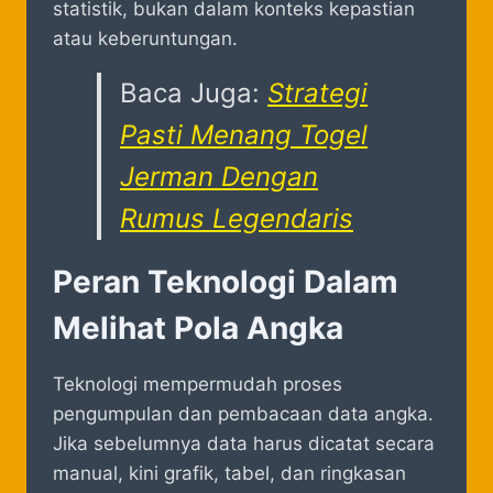
statistik, bukan dalam konteks kepastian
atau keberuntungan.
Baca Juga:
Strategi
Pasti Menang Togel
Jerman Dengan
Rumus Legendaris
Peran Teknologi Dalam
Melihat Pola Angka
Teknologi mempermudah proses
pengumpulan dan pembacaan data angka.
Jika sebelumnya data harus dicatat secara
manual, kini grafik, tabel, dan ringkasan