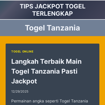
Skip
TIPS JACKPOT TOGEL
to
TERLENGKAP
content
Togel Tanzania
TOGEL ONLINE
Langkah Terbaik Main
Togel Tanzania Pasti
Jackpot
12/29/2025
Permainan angka seperti Togel Tanzania