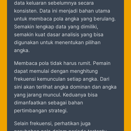
data keluaran sebelumnya secara
konsisten. Data ini menjadi bahan utama
untuk membaca pola angka yang berulang.
Semakin lengkap data yang dimiliki,
semakin kuat dasar analisis yang bisa
digunakan untuk menentukan pilihan
angka.
Membaca pola tidak harus rumit. Pemain
dapat memulai dengan menghitung
frekuensi kemunculan setiap angka. Dari
sini akan terlihat angka dominan dan angka
yang jarang muncul. Keduanya bisa
dimanfaatkan sebagai bahan
pertimbangan strategi.
Selain frekuensi, perhatikan juga