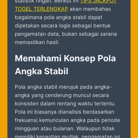
statistik ringan. Berikut ini
TIPS JACKPOT
TOGEL TERLENGKAP
akan membahas
bagaimana pola angka stabil dapat
dipetakan secara logis sebagai bentuk
pengamatan data, bukan sebagai sarana
memastikan hasil.
Memahami Konsep Pola
Angka Stabil
Pola angka stabil merujuk pada angka-
angka yang cenderung muncul secara
konsisten dalam rentang waktu tertentu.
Pola ini biasanya dianalisis berdasarkan
frekuensi kemunculan angka pada periode
mingguan atau bulanan. Walaupun tidak
memiliki kepastian mutlak, pengamatan ini