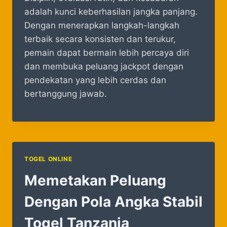
adalah kunci keberhasilan jangka panjang.
Dengan menerapkan langkah-langkah
terbaik secara konsisten dan terukur,
pemain dapat bermain lebih percaya diri
dan membuka peluang jackpot dengan
pendekatan yang lebih cerdas dan
bertanggung jawab.
TOGEL ONLINE
Memetakan Peluang
Dengan Pola Angka Stabil
Togel Tanzania