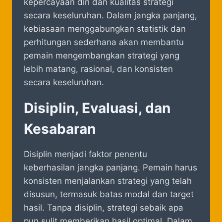
kepercayaan diri dan kualitas strategi
secara keseluruhan. Dalam jangka panjang,
kebiasaan menggabungkan statistik dan
perhitungan sederhana akan membantu
pemain mengembangkan strategi yang
lebih matang, rasional, dan konsisten
secara keseluruhan.
Disiplin, Evaluasi, dan
Kesabaran
Disiplin menjadi faktor penentu
keberhasilan jangka panjang. Pemain harus
konsisten menjalankan strategi yang telah
disusun, termasuk batas modal dan target
hasil. Tanpa disiplin, strategi sebaik apa
pun sulit memberikan hasil optimal. Dalam