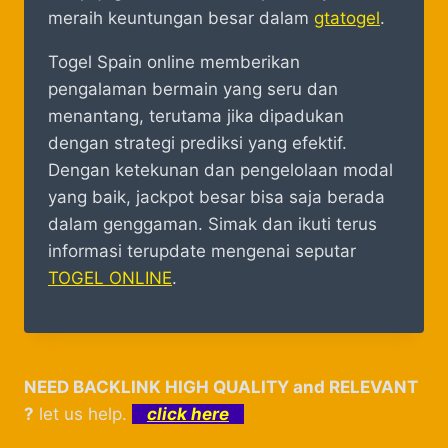
meraih keuntungan besar dalam
gtatogel
.
Togel Spain online memberikan
pengalaman bermain yang seru dan
menantang, terutama jika dipadukan
dengan strategi prediksi yang efektif.
Dengan ketekunan dan pengelolaan modal
yang baik, jackpot besar bisa saja berada
dalam genggaman. Simak dan ikuti terus
informasi terupdate mengenai seputar
TOGEL ONLINE
.
NEED BACKLINK HIGH QUALITY and RELEVANT
?
let us help.
click here