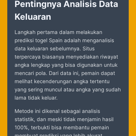
Pentingnya Analisis Data
Keluaran
Langkah pertama dalam melakukan
prediksi togel Spain adalah menganalisis
data keluaran sebelumnya. Situs
terpercaya biasanya menyediakan riwayat
angka lengkap yang bisa digunakan untuk
mencari pola. Dari data ini, pemain dapat
melihat kecenderungan angka tertentu
yang sering muncul atau angka yang sudah
lama tidak keluar.
Metode ini dikenal sebagai analisis
statistik, dan meski tidak menjamin hasil
100%, terbukti bisa membantu pemain
membuat prediksi yang lebih akurat.