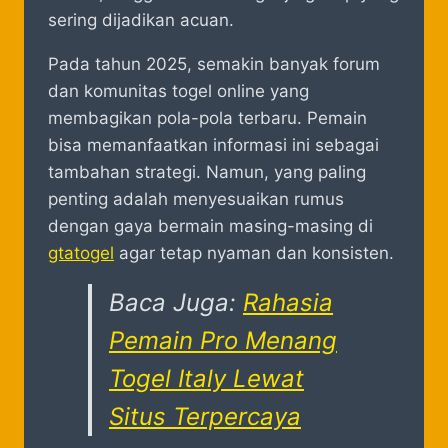
sering dijadikan acuan.
Pada tahun 2025, semakin banyak forum
dan komunitas togel online yang
membagikan pola-pola terbaru. Pemain
bisa memanfaatkan informasi ini sebagai
tambahan strategi. Namun, yang paling
penting adalah menyesuaikan rumus
dengan gaya bermain masing-masing di
gtatogel
agar tetap nyaman dan konsisten.
Baca Juga:
Rahasia
Pemain Pro Menang
Togel Italy Lewat
Situs Terpercaya