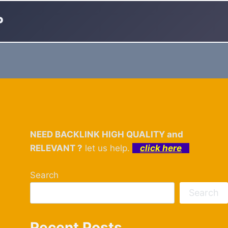
P
NEED BACKLINK HIGH QUALITY and
RELEVANT ?
let us help.
click here
Search
Search
Recent Posts