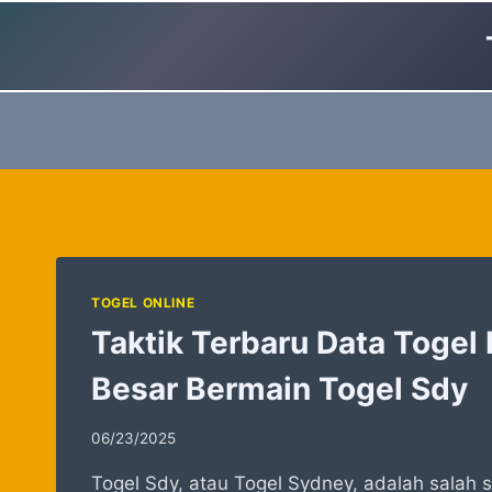
Skip
to
content
TOGEL ONLINE
Taktik Terbaru Data Toge
Besar Bermain Togel Sdy
06/23/2025
Togel Sdy, atau Togel Sydney, adalah salah s