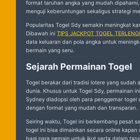
format taruhan angka yang mudah dipahami,
menguji keberuntungan sekaligus strategi m
Popularitas Togel Sdy semakin meningkat kar
Dibawah ini
TIPS JACKPOT TOGEL TERLEN
data keluaran dan pola angka untuk mening
bermain yang seru.
Sejarah Permainan Togel
Togel berakar dari tradisi lotere yang sudah 
dunia. Khusus untuk Togel Sdy, permainan ini
Sydney diadopsi oleh para penggemar togel d
dengan format yang mudah dan transparan.
Seiring waktu, Togel ini berkembang pesat sei
togel ini bisa dimainkan secara online ka
bagi para pemain untuk ikut serta dalam tar