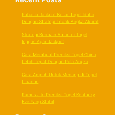
Rahasia Jackpot Besar Togel Idaho
Dengan Strategi Tebak Angka Akurat
Strategi Bermain Aman di Togel
Inggris Agar Jackpot
Cara Membuat Prediksi Togel China
Lebih Tepat Dengan Pola Angka
Cara Ampuh Untuk Menang di Togel
Libanon
Rumus Jitu Prediksi Togel Kentucky
Eve Yang Stabil