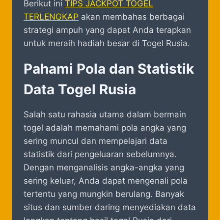
Berikut ini
TIPS JACKPOT TOGEL
TERLENGKAP
akan membahas berbagai
strategi ampuh yang dapat Anda terapkan
untuk meraih hadiah besar di Togel Rusia.
Pahami Pola dan Statistik
Data Togel Rusia
Salah satu rahasia utama dalam bermain
togel adalah memahami pola angka yang
sering muncul dan mempelajari data
statistik dari pengeluaran sebelumnya.
Dengan menganalisis angka-angka yang
sering keluar, Anda dapat mengenali pola
tertentu yang mungkin berulang. Banyak
situs dan sumber daring menyediakan data