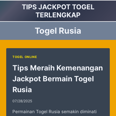
Skip
TIPS JACKPOT TOGEL
to
TERLENGKAP
content
Togel Rusia
TOGEL ONLINE
Tips Meraih Kemenangan
Jackpot Bermain Togel
Rusia
07/28/2025
Permainan Togel Rusia semakin diminati