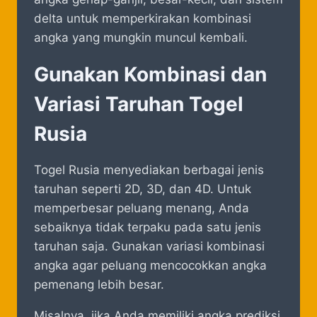
delta untuk memperkirakan kombinasi
angka yang mungkin muncul kembali.
Gunakan Kombinasi dan
Variasi Taruhan Togel
Rusia
Togel Rusia menyediakan berbagai jenis
taruhan seperti 2D, 3D, dan 4D. Untuk
memperbesar peluang menang, Anda
sebaiknya tidak terpaku pada satu jenis
taruhan saja. Gunakan variasi kombinasi
angka agar peluang mencocokkan angka
pemenang lebih besar.
Misalnya, jika Anda memiliki angka prediksi