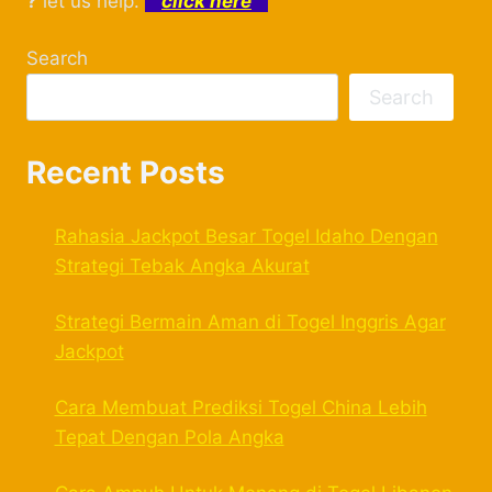
?
let us help.
click here
Search
Search
Recent Posts
Rahasia Jackpot Besar Togel Idaho Dengan
Strategi Tebak Angka Akurat
Strategi Bermain Aman di Togel Inggris Agar
Jackpot
Cara Membuat Prediksi Togel China Lebih
Tepat Dengan Pola Angka