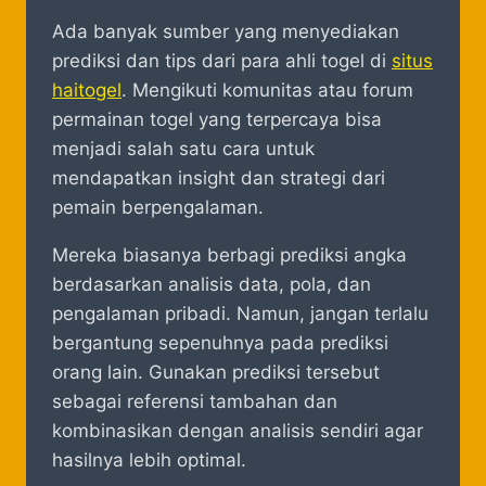
Ada banyak sumber yang menyediakan
prediksi dan tips dari para ahli togel di
situs
haitogel
. Mengikuti komunitas atau forum
permainan togel yang terpercaya bisa
menjadi salah satu cara untuk
mendapatkan insight dan strategi dari
pemain berpengalaman.
Mereka biasanya berbagi prediksi angka
berdasarkan analisis data, pola, dan
pengalaman pribadi. Namun, jangan terlalu
bergantung sepenuhnya pada prediksi
orang lain. Gunakan prediksi tersebut
sebagai referensi tambahan dan
kombinasikan dengan analisis sendiri agar
hasilnya lebih optimal.