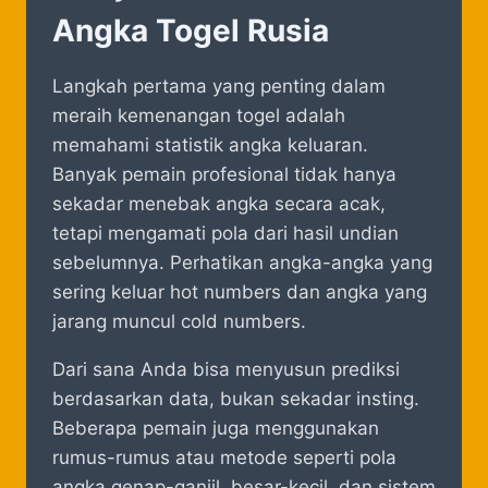
Angka Togel Rusia
Langkah pertama yang penting dalam
meraih kemenangan togel adalah
memahami statistik angka keluaran.
Banyak pemain profesional tidak hanya
sekadar menebak angka secara acak,
tetapi mengamati pola dari hasil undian
sebelumnya. Perhatikan angka-angka yang
sering keluar hot numbers dan angka yang
jarang muncul cold numbers.
Dari sana Anda bisa menyusun prediksi
berdasarkan data, bukan sekadar insting.
Beberapa pemain juga menggunakan
rumus-rumus atau metode seperti pola
angka genap-ganjil, besar-kecil, dan sistem