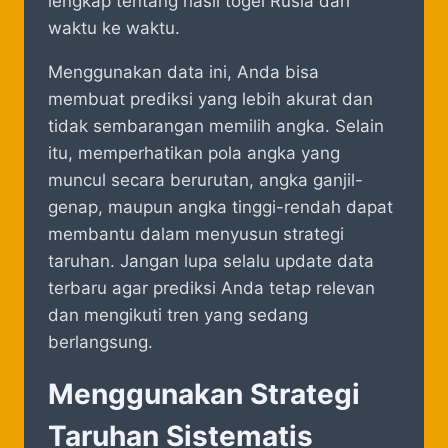
lengkap tentang hasil togel Rusia dari
waktu ke waktu.
Menggunakan data ini, Anda bisa
membuat prediksi yang lebih akurat dan
tidak sembarangan memilih angka. Selain
itu, memperhatikan pola angka yang
muncul secara berurutan, angka ganjil-
genap, maupun angka tinggi-rendah dapat
membantu dalam menyusun strategi
taruhan. Jangan lupa selalu update data
terbaru agar prediksi Anda tetap relevan
dan mengikuti tren yang sedang
berlangsung.
Menggunakan Strategi
Taruhan Sistematis