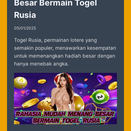
Besar Bermain Togel
Rusia
05/01/2025
Togel Rusia, permainan lotere yang
semakin populer, menawarkan kesempatan
untuk memenangkan hadiah besar dengan
hanya menebak angka.