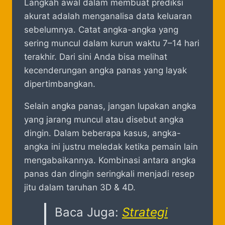
Langkah awal dalam membuat prediksi
akurat adalah menganalisa data keluaran
sebelumnya. Catat angka-angka yang
sering muncul dalam kurun waktu 7–14 hari
terakhir. Dari sini Anda bisa melihat
kecenderungan angka panas yang layak
dipertimbangkan.
Selain angka panas, jangan lupakan angka
yang jarang muncul atau disebut angka
dingin. Dalam beberapa kasus, angka-
angka ini justru meledak ketika pemain lain
mengabaikannya. Kombinasi antara angka
panas dan dingin seringkali menjadi resep
jitu dalam taruhan 3D & 4D.
Baca Juga:
Strategi