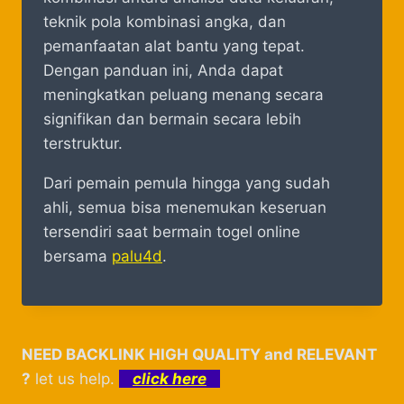
teknik pola kombinasi angka, dan
pemanfaatan alat bantu yang tepat.
Dengan panduan ini, Anda dapat
meningkatkan peluang menang secara
signifikan dan bermain secara lebih
terstruktur.
Dari pemain pemula hingga yang sudah
ahli, semua bisa menemukan keseruan
tersendiri saat bermain togel online
bersama
palu4d
.
NEED BACKLINK HIGH QUALITY and RELEVANT
?
let us help.
click here