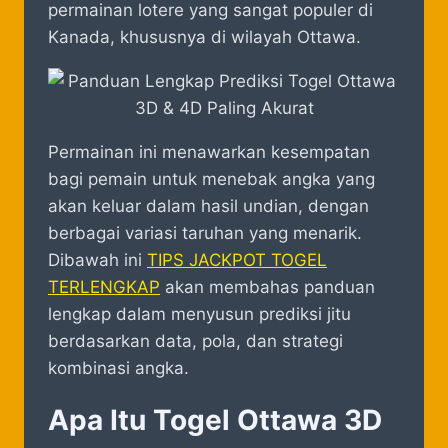
permainan lotere yang sangat populer di
Kanada, khususnya di wilayah Ottawa.
Permainan ini menawarkan kesempatan
bagi pemain untuk menebak angka yang
akan keluar dalam hasil undian, dengan
berbagai variasi taruhan yang menarik.
Dibawah ini
TIPS JACKPOT TOGEL
TERLENGKAP
akan membahas panduan
lengkap dalam menyusun prediksi jitu
berdasarkan data, pola, dan strategi
kombinasi angka.
Apa Itu Togel Ottawa 3D