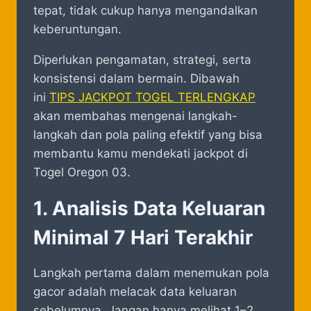
tepat, tidak cukup hanya mengandalkan
keberuntungan.
Diperlukan pengamatan, strategi, serta
konsistensi dalam bermain. Dibawah
ini
TIPS JACKPOT TOGEL TERLENGKAP
akan membahas mengenai langkah-
langkah dan pola paling efektif yang bisa
membantu kamu mendekati jackpot di
Togel Oregon 03.
1. Analisis Data Keluaran
Minimal 7 Hari Terakhir
Langkah pertama dalam menemukan pola
gacor adalah melacak data keluaran
sebelumnya. Jangan hanya melihat 1–2