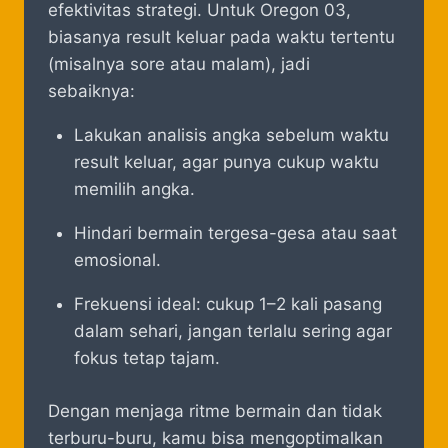
efektivitas strategi. Untuk Oregon 03,
biasanya result keluar pada waktu tertentu
(misalnya sore atau malam), jadi
sebaiknya:
Lakukan analisis angka sebelum waktu
result keluar, agar punya cukup waktu
memilih angka.
Hindari bermain tergesa-gesa atau saat
emosional.
Frekuensi ideal: cukup 1–2 kali pasang
dalam sehari, jangan terlalu sering agar
fokus tetap tajam.
Dengan menjaga ritme bermain dan tidak
terburu-buru, kamu bisa mengoptimalkan