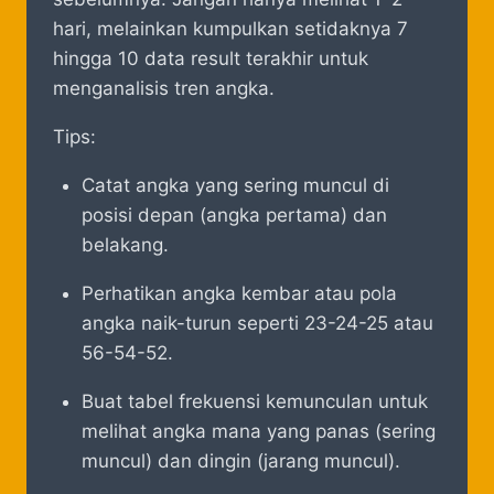
hari, melainkan kumpulkan setidaknya 7
hingga 10 data result terakhir untuk
menganalisis tren angka.
Tips:
Catat angka yang sering muncul di
posisi depan (angka pertama) dan
belakang.
Perhatikan angka kembar atau pola
angka naik-turun seperti 23-24-25 atau
56-54-52.
Buat tabel frekuensi kemunculan untuk
melihat angka mana yang panas (sering
muncul) dan dingin (jarang muncul).