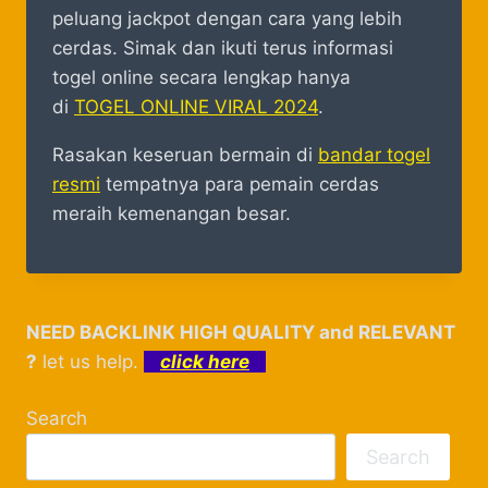
peluang jackpot dengan cara yang lebih
cerdas. Simak dan ikuti terus informasi
togel online secara lengkap hanya
di
TOGEL ONLINE VIRAL 2024
.
Rasakan keseruan bermain di
bandar togel
resmi
tempatnya para pemain cerdas
meraih kemenangan besar.
NEED BACKLINK HIGH QUALITY and RELEVANT
?
let us help.
click here
Search
Search