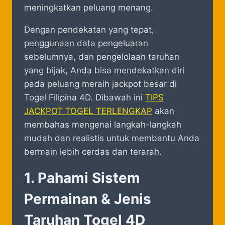
meningkatkan peluang menang.
Dengan pendekatan yang tepat,
penggunaan data pengeluaran
sebelumnya, dan pengelolaan taruhan
yang bijak, Anda bisa mendekatkan diri
pada peluang meraih jackpot besar di
Togel Filipina 4D. Dibawah ini
TIPS
JACKPOT TOGEL TERLENGKAP
akan
membahas mengenai langkah-langkah
mudah dan realistis untuk membantu Anda
bermain lebih cerdas dan terarah.
1. Pahami Sistem
Permainan & Jenis
Taruhan Togel 4D