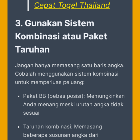
Cepat Togel Thailand
3. Gunakan Sistem
Kombinasi atau Paket
Taruhan
Jangan hanya memasang satu baris angka.
Cobalah menggunakan sistem kombinasi
untuk memperluas peluang:
Paket BB (bebas posisi): Memungkinkan
Anda menang meski urutan angka tidak
sesuai
Taruhan kombinasi: Memasang
beberapa susunan angka dari