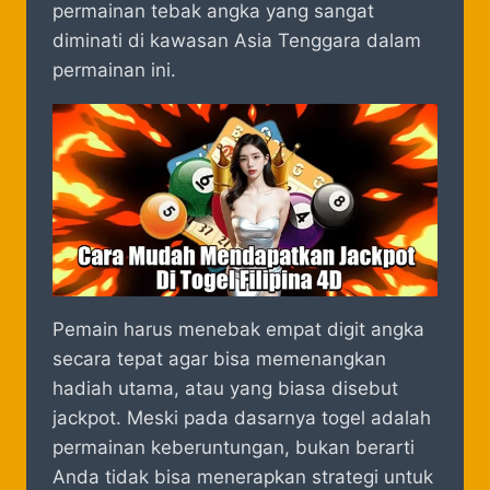
permainan tebak angka yang sangat
diminati di kawasan Asia Tenggara dalam
permainan ini.
Pemain harus menebak empat digit angka
secara tepat agar bisa memenangkan
hadiah utama, atau yang biasa disebut
jackpot. Meski pada dasarnya togel adalah
permainan keberuntungan, bukan berarti
Anda tidak bisa menerapkan strategi untuk