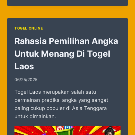
TOGEL ONLINE
Rahasia Pemilihan Angka
Untuk Menang Di Togel
Laos
06/25/2025
Togel Laos merupakan salah satu
permainan prediksi angka yang sangat
paling cukup populer di Asia Tenggara
untuk dimainkan.