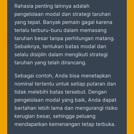
Rahasia penting lainnya adalah
pengelolaan modal dan strategi taruhan
yang tepat. Banyak pemain gagal karena
terlalu terburu-buru dalam memasang
taruhan besar tanpa perhitungan matang.
Sebaiknya, tentukan batas modal dan
selalu disiplin dalam mengikuti strategi
taruhan yang telah dirancang.
Sebagai contoh, Anda bisa menetapkan
nominal tertentu untuk setiap putaran dan
tidak melebihi batas tersebut. Dengan
pengelolaan modal yang baik, Anda dapat
bertahan lebih lama dan mengurangi risiko
kerugian besar, sehingga peluang
mendapatkan kemenangan tetap terbuka.