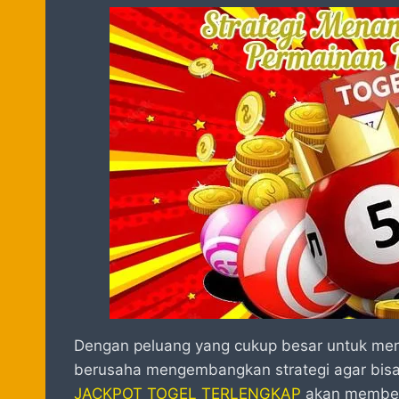
Dengan peluang yang cukup besar untuk me
berusaha mengembangkan strategi agar bisa 
JACKPOT TOGEL TERLENGKAP
akan memberi