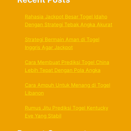
Rahasia Jackpot Besar Togel Idaho
Dengan Strategi Tebak Angka Akurat
Strategi Bermain Aman di Togel
Inggris Agar Jackpot
Cara Membuat Prediksi Togel China
Lebih Tepat Dengan Pola Angka
Cara Ampuh Untuk Menang di Togel
Libanon
Rumus Jitu Prediksi Togel Kentucky
Eve Yang Stabil