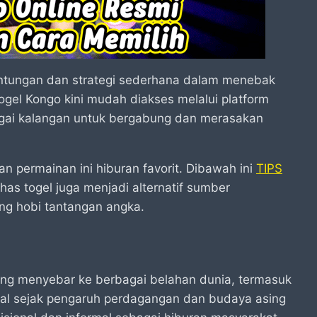
ntungan dan strategi sederhana dalam menebak
gel Kongo kini mudah diakses melalui platform
gai kalangan untuk bergabung dan merasakan
 permainan ini hiburan favorit. Dibawah ini
TIPS
s togel juga menjadi alternatif sumber
ng hobi tantangan angka.
yang menyebar ke berbagai belahan dunia, termasuk
enal sejak pengaruh perdagangan dan budaya asing