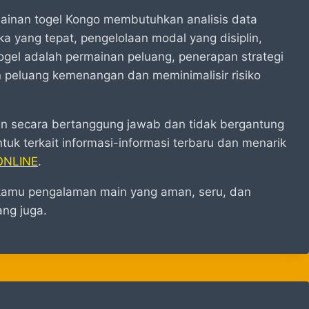
ainan togel Kongo membutuhkan analisis data
yang tepat, pengelolaan modal yang disiplin,
ogel adalah permainan peluang, penerapan strategi
peluang kemenangan dan meminimalisir risiko
an secara bertanggung jawab dan tidak bergantung
k terkait informasi-informasi terbaru dan menarik
ONLINE
.
kamu pengalaman main yang aman, seru, dan
ng juga.