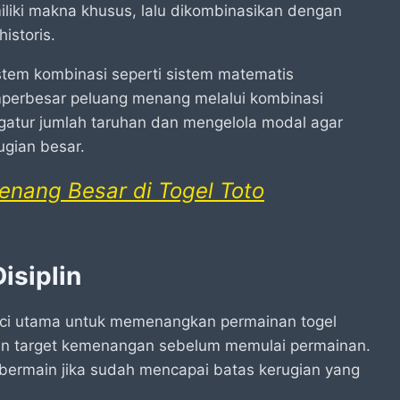
liki makna khusus, lalu dikombinasikan dengan
istoris.
stem kombinasi seperti sistem matematis
mperbesar peluang menang melalui kombinasi
gatur jumlah taruhan dan mengelola modal agar
ugian besar.
Menang Besar di Togel Toto
isiplin
unci utama untuk memenangkan permainan togel
dan target kemenangan sebelum memulai permainan.
bermain jika sudah mencapai batas kerugian yang