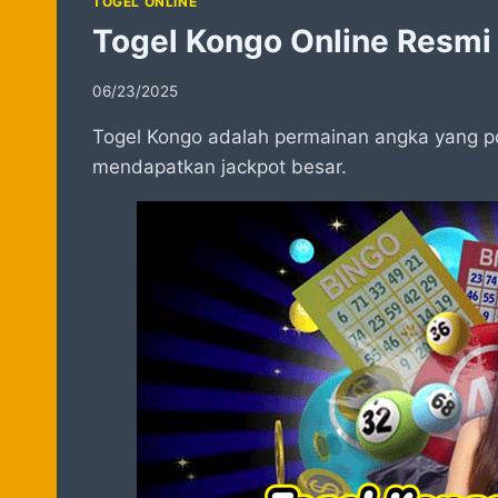
TOGEL ONLINE
Togel Kongo Online Resmi –
06/23/2025
Togel Kongo adalah permainan angka yang p
mendapatkan jackpot besar.