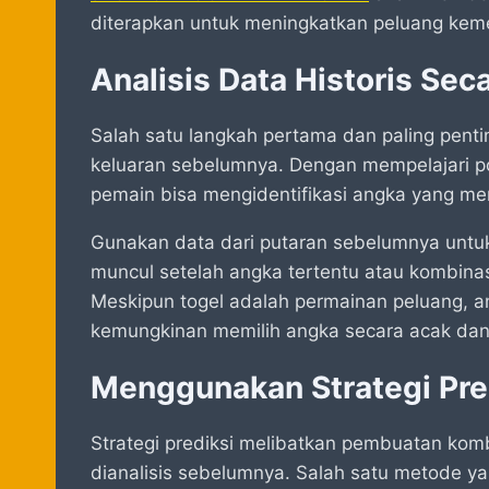
diterapkan untuk meningkatkan peluang kem
Analisis Data Historis Se
Salah satu langkah pertama dan paling penti
keluaran sebelumnya. Dengan mempelajari pol
pemain bisa mengidentifikasi angka yang memi
Gunakan data dari putaran sebelumnya untuk 
muncul setelah angka tertentu atau kombinas
Meskipun togel adalah permainan peluang, a
kemungkinan memilih angka secara acak da
Menggunakan Strategi Pre
Strategi prediksi melibatkan pembuatan komb
dianalisis sebelumnya. Salah satu metode 