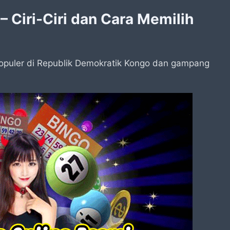
 Ciri-Ciri dan Cara Memilih
opuler di Republik Demokratik Kongo dan gampang