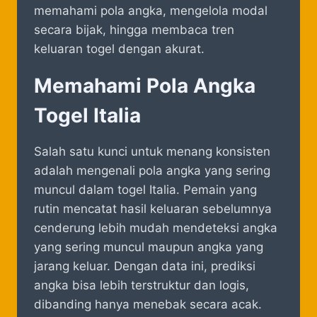
memahami pola angka, mengelola modal
secara bijak, hingga membaca tren
keluaran togel dengan akurat.
Memahami Pola Angka
Togel Italia
Salah satu kunci untuk menang konsisten
adalah mengenali pola angka yang sering
muncul dalam togel Italia. Pemain yang
rutin mencatat hasil keluaran sebelumnya
cenderung lebih mudah mendeteksi angka
yang sering muncul maupun angka yang
jarang keluar. Dengan data ini, prediksi
angka bisa lebih terstruktur dan logis,
dibanding hanya menebak secara acak.