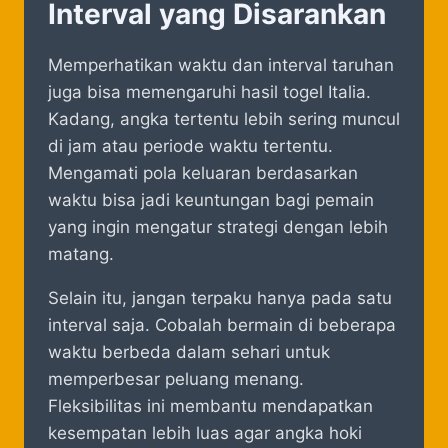
Interval yang Disarankan
Memperhatikan waktu dan interval taruhan
juga bisa memengaruhi hasil togel Italia.
Kadang, angka tertentu lebih sering muncul
di jam atau periode waktu tertentu.
Mengamati pola keluaran berdasarkan
waktu bisa jadi keuntungan bagi pemain
yang ingin mengatur strategi dengan lebih
matang.
Selain itu, jangan terpaku hanya pada satu
interval saja. Cobalah bermain di beberapa
waktu berbeda dalam sehari untuk
memperbesar peluang menang.
Fleksibilitas ini membantu mendapatkan
kesempatan lebih luas agar angka hoki