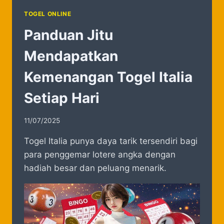
TOGEL ONLINE
Panduan Jitu
Mendapatkan
Kemenangan Togel Italia
Setiap Hari
11/07/2025
Togel Italia punya daya tarik tersendiri bagi
para penggemar lotere angka dengan
hadiah besar dan peluang menarik.