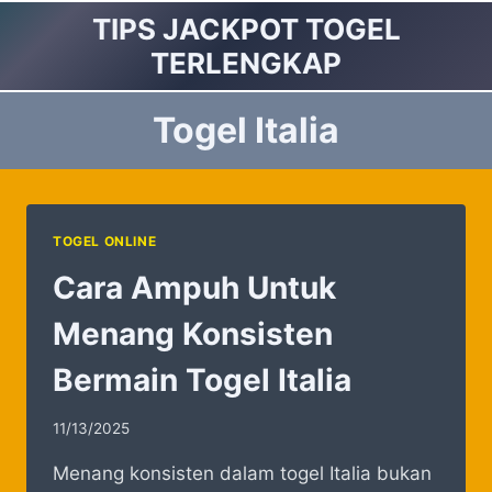
Skip
TIPS JACKPOT TOGEL
to
TERLENGKAP
content
Togel Italia
TOGEL ONLINE
Cara Ampuh Untuk
Menang Konsisten
Bermain Togel Italia
11/13/2025
Menang konsisten dalam togel Italia bukan