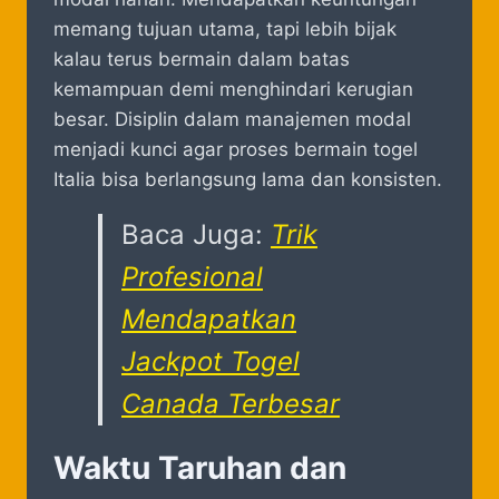
memang tujuan utama, tapi lebih bijak
kalau terus bermain dalam batas
kemampuan demi menghindari kerugian
besar. Disiplin dalam manajemen modal
menjadi kunci agar proses bermain togel
Italia bisa berlangsung lama dan konsisten.
Baca Juga:
Trik
Profesional
Mendapatkan
Jackpot Togel
Canada Terbesar
Waktu Taruhan dan