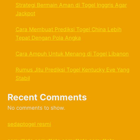
Strategi Bermain Aman di Togel Inggris Agar
Jackpot
Cara Membuat Prediksi Togel China Lebih
Tepat Dengan Pola Angka
Cara Ampuh Untuk Menang di Togel Libanon
Rumus Jitu Prediksi Togel Kentucky Eve Yang
Stabil
Recent Comments
No comments to show.
sedaptogel resmi