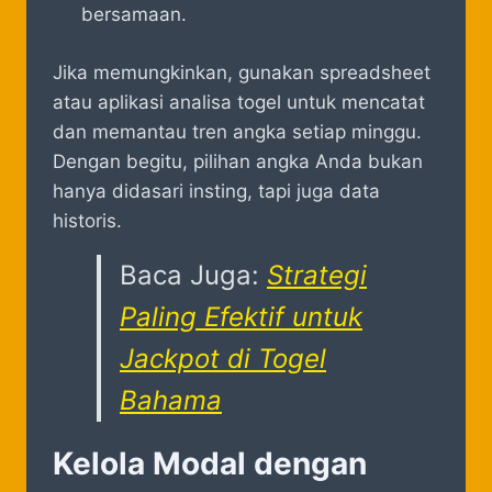
bersamaan.
Jika memungkinkan, gunakan spreadsheet
atau aplikasi analisa togel untuk mencatat
dan memantau tren angka setiap minggu.
Dengan begitu, pilihan angka Anda bukan
hanya didasari insting, tapi juga data
historis.
Baca Juga:
Strategi
Paling Efektif untuk
Jackpot di Togel
Bahama
Kelola Modal dengan