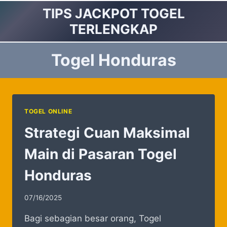
Skip
TIPS JACKPOT TOGEL
to
TERLENGKAP
content
Togel Honduras
TOGEL ONLINE
Strategi Cuan Maksimal
Main di Pasaran Togel
Honduras
07/16/2025
Bagi sebagian besar orang, Togel