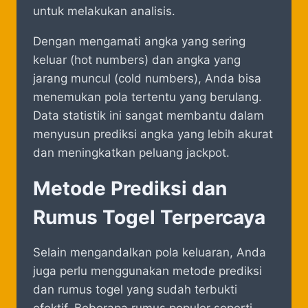
untuk melakukan analisis.
Dengan mengamati angka yang sering
keluar (hot numbers) dan angka yang
jarang muncul (cold numbers), Anda bisa
menemukan pola tertentu yang berulang.
Data statistik ini sangat membantu dalam
menyusun prediksi angka yang lebih akurat
dan meningkatkan peluang jackpot.
Metode Prediksi dan
Rumus Togel Terpercaya
Selain mengandalkan pola keluaran, Anda
juga perlu menggunakan metode prediksi
dan rumus togel yang sudah terbukti