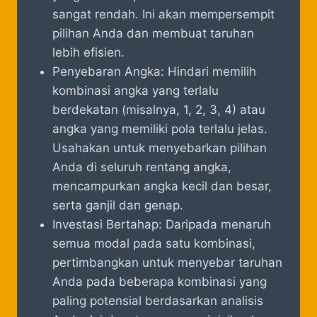
sangat rendah. Ini akan mempersempit
pilihan Anda dan membuat taruhan
lebih efisien.
Penyebaran Angka: Hindari memilih
kombinasi angka yang terlalu
berdekatan (misalnya, 1, 2, 3, 4) atau
angka yang memiliki pola terlalu jelas.
Usahakan untuk menyebarkan pilihan
Anda di seluruh rentang angka,
mencampurkan angka kecil dan besar,
serta ganjil dan genap.
Investasi Bertahap: Daripada menaruh
semua modal pada satu kombinasi,
pertimbangkan untuk menyebar taruhan
Anda pada beberapa kombinasi yang
paling potensial berdasarkan analisis