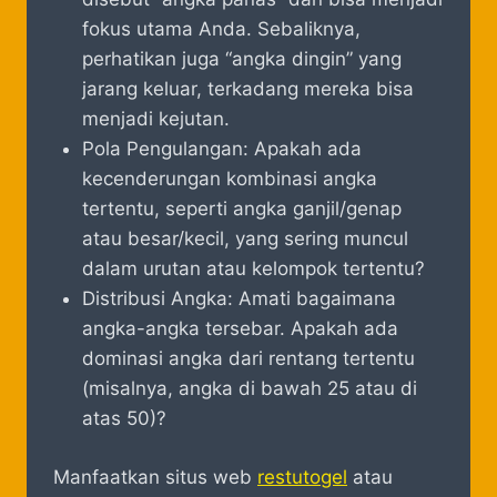
fokus utama Anda. Sebaliknya,
perhatikan juga “angka dingin” yang
jarang keluar, terkadang mereka bisa
menjadi kejutan.
Pola Pengulangan: Apakah ada
kecenderungan kombinasi angka
tertentu, seperti angka ganjil/genap
atau besar/kecil, yang sering muncul
dalam urutan atau kelompok tertentu?
Distribusi Angka: Amati bagaimana
angka-angka tersebar. Apakah ada
dominasi angka dari rentang tertentu
(misalnya, angka di bawah 25 atau di
atas 50)?
Manfaatkan situs web
restutogel
atau