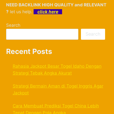
NEED BACKLINK HIGH QUALITY and RELEVANT
?
let us help.
click here
Search
Search
Recent Posts
Rahasia Jackpot Besar Togel Idaho Dengan
Strategi Tebak Angka Akurat
Strategi Bermain Aman di Togel Inggris Agar
Jackpot
Cara Membuat Prediksi Togel China Lebih
Tepat Dengan Pola Angka