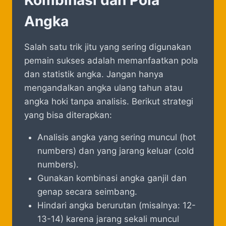
Kombinasi dan Pola
Angka
Salah satu trik jitu yang sering digunakan
pemain sukses adalah memanfaatkan pola
dan statistik angka. Jangan hanya
mengandalkan angka ulang tahun atau
angka hoki tanpa analisis. Berikut strategi
yang bisa diterapkan:
Analisis angka yang sering muncul (hot
numbers) dan yang jarang keluar (cold
numbers).
Gunakan kombinasi angka ganjil dan
genap secara seimbang.
Hindari angka berurutan (misalnya: 12-
13-14) karena jarang sekali muncul