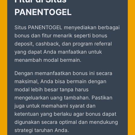
PANENTOGEL
Situs PANENTOGEL menyediakan berbagai
bonus dan fitur menarik seperti bonus
deposit, cashback, dan program referral
yang dapat Anda manfaatkan untuk
menambah modal bermain.
Dengan memanfaatkan bonus ini secara
maksimal, Anda bisa bermain dengan
modal lebih besar tanpa harus
mengeluarkan uang tambahan. Pastikan
juga untuk memahami syarat dan
ketentuan yang berlaku agar bonus dapat
digunakan secara optimal dan mendukung
strategi taruhan Anda.