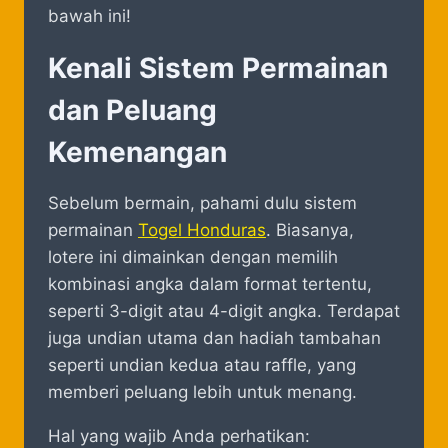
bawah ini!
Kenali Sistem Permainan
dan Peluang
Kemenangan
Sebelum bermain, pahami dulu sistem
permainan
Togel Honduras
. Biasanya,
lotere ini dimainkan dengan memilih
kombinasi angka dalam format tertentu,
seperti 3-digit atau 4-digit angka. Terdapat
juga undian utama dan hadiah tambahan
seperti undian kedua atau raffle, yang
memberi peluang lebih untuk menang.
Hal yang wajib Anda perhatikan: