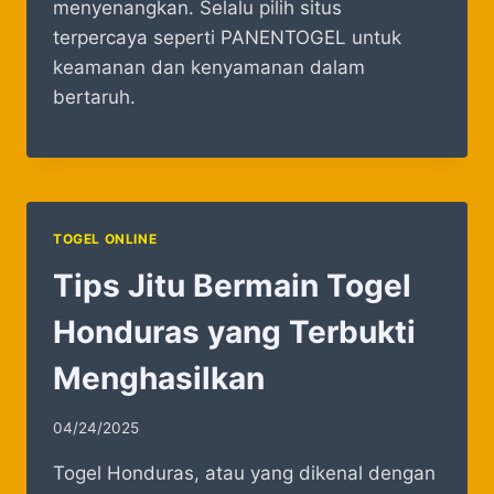
menyenangkan. Selalu pilih situs
terpercaya seperti PANENTOGEL untuk
keamanan dan kenyamanan dalam
bertaruh.
TOGEL ONLINE
Tips Jitu Bermain Togel
Honduras yang Terbukti
Menghasilkan
04/24/2025
Togel Honduras, atau yang dikenal dengan