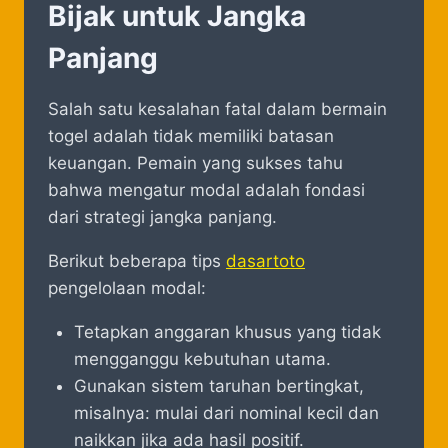
Bijak untuk Jangka
Panjang
Salah satu kesalahan fatal dalam bermain
togel adalah tidak memiliki batasan
keuangan. Pemain yang sukses tahu
bahwa mengatur modal adalah fondasi
dari strategi jangka panjang.
Berikut beberapa tips
dasartoto
pengelolaan modal:
Tetapkan anggaran khusus yang tidak
mengganggu kebutuhan utama.
Gunakan sistem taruhan bertingkat,
misalnya: mulai dari nominal kecil dan
naikkan jika ada hasil positif.