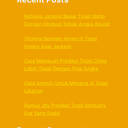
Rahasia Jackpot Besar Togel Idaho
Dengan Strategi Tebak Angka Akurat
Strategi Bermain Aman di Togel
Inggris Agar Jackpot
Cara Membuat Prediksi Togel China
Lebih Tepat Dengan Pola Angka
Cara Ampuh Untuk Menang di Togel
Libanon
Rumus Jitu Prediksi Togel Kentucky
Eve Yang Stabil