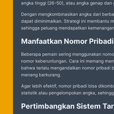
angka tinggi (26–50), atau angka genap dan g
Dengan mengkombinasikan angka dari berbaga
dapat diminimalkan. Strategi ini membantu 
sehingga peluang mendapatkan kemenangan m
Manfaatkan Nomor Pribadi
Beberapa pemain sering menggunakan nomor pr
nomor keberuntungan. Cara ini memang member
bahwa terlalu mengandalkan nomor pribadi 
menang berkurang.
Agar lebih efektif, nomor pribadi bisa dikom
statistik atau pengelompokan angka, sehingga
Pertimbangkan Sistem Ta