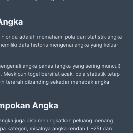
 Angka
Florida adalah memahami pola dan statistik angka
emiliki data historis mengenai angka yang keluar
mengenali angka panas (angka yang sering muncul)
Meskipun togel bersifat acak, pola statistik tetap
ih terarah dibanding sekadar menebak angka
ompokan Angka
n angka juga bisa meningkatkan peluang menang.
a kategori, misalnya angka rendah (1–25) dan