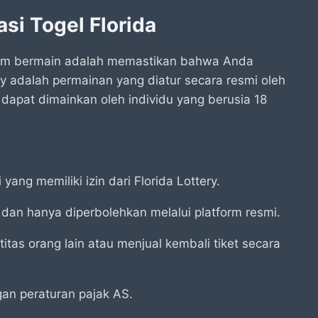
asi Togel Florida
lum bermain adalah memastikan bahwa Anda
ery adalah permainan yang diatur secara resmi oleh
dapat dimainkan oleh individu yang berusia 18
 yang memiliki izin dari Florida Lottery.
t dan hanya diperbolehkan melalui platform resmi.
tas orang lain atau menjual kembali tiket secara
gan peraturan pajak AS.