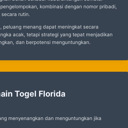
 pengelompokan, kombinasi dengan nomor pribadi,
 secara rutin.
is, peluang menang dapat meningkat secara
angka acak, tetapi strategi yang tepat menjadikan
ngkan, dan berpotensi menguntungkan.
in Togel Florida
 yang menyenangkan dan menguntungkan jika