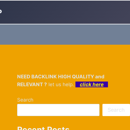
P
NEED BACKLINK HIGH QUALITY and
RELEVANT ?
let us help.
click here
Search
Search
Recent Posts