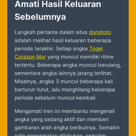
Amati Hasil Keluaran
Sebelumnya
Langkah pertama dalam situs
donototo
adalah melihat hasil keluaran beberapa
periode terakhir. Setiap angka
Togel
Corazon Mor
yang muncul memiliki ritme
tertentu. Beberapa angka muncul berulang,
sementara angka lainnya jarang terlihat.
Misalnya, angka 3 muncul beberapa kali
berturut-turut, lalu menghilang beberapa
periode sebelum muncul kembali.
Mengamati tren ini membantu mengenali
angka yang sedang aktif dan memberi
gambaran arah angka berikutnya. Semakin
rutin pengamatan dilakukan, semakin