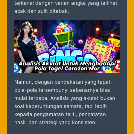
terkenal dengan varian angka yang terlihat
acak dan sulit ditebak.
Namun, dengan pendekatan yang tepat,
pola-pola tersembunyi sebenarnya bisa
mulai terbaca. Analisis yang akurat bukan
soal keberuntungan semata, tapi lebih
kepada pengamatan teliti, pencatatan
hasil, dan strategi yang konsisten.