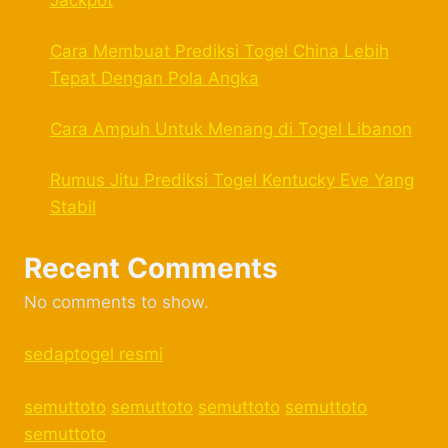
Jackpot
Cara Membuat Prediksi Togel China Lebih
Tepat Dengan Pola Angka
Cara Ampuh Untuk Menang di Togel Libanon
Rumus Jitu Prediksi Togel Kentucky Eve Yang
Stabil
Recent Comments
No comments to show.
sedaptogel resmi
semuttoto
semuttoto
semuttoto
semuttoto
semuttoto