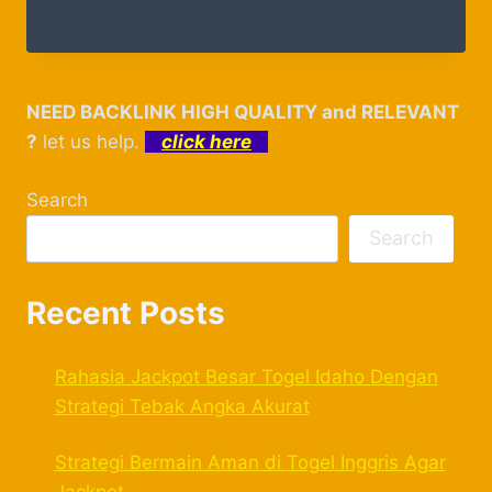
NEED BACKLINK HIGH QUALITY and RELEVANT
?
let us help.
click here
Search
Search
Recent Posts
Rahasia Jackpot Besar Togel Idaho Dengan
Strategi Tebak Angka Akurat
Strategi Bermain Aman di Togel Inggris Agar