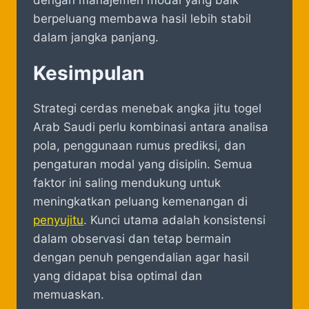
dengan manajemen modal yang baik
berpeluang membawa hasil lebih stabil
dalam jangka panjang.
Kesimpulan
Strategi cerdas menebak angka jitu togel
Arab Saudi perlu kombinasi antara analisa
pola, penggunaan rumus prediksi, dan
pengaturan modal yang disiplin. Semua
faktor ini saling mendukung untuk
meningkatkan peluang kemenangan di
penyujitu
. Kunci utama adalah konsistensi
dalam observasi dan tetap bermain
dengan penuh pengendalian agar hasil
yang didapat bisa optimal dan
memuaskan.