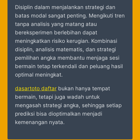
Disiplin dalam menjalankan strategi dan
batas modal sangat penting. Mengikuti tren
tanpa analisis yang matang atau
bereksperimen berlebihan dapat
meningkatkan risiko kerugian. Kombinasi
disiplin, analisis matematis, dan strategi
pemilihan angka membantu menjaga sesi
bermain tetap terkendali dan peluang hasil
optimal meningkat.
dasartoto daftar
bukan hanya tempat
bermain, tetapi juga wadah untuk
mengasah strategi angka, sehingga setiap
prediksi bisa dioptimalkan menjadi
kemenangan nyata.