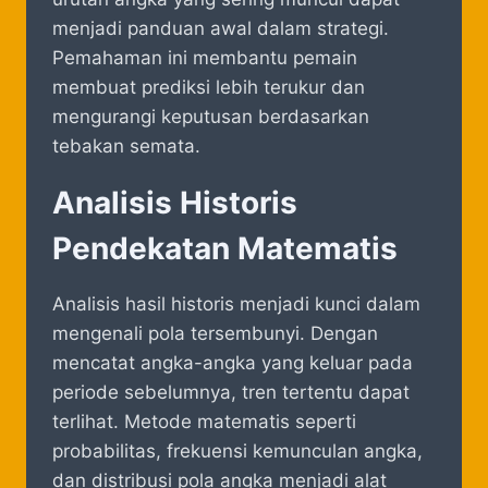
menjadi panduan awal dalam strategi.
Pemahaman ini membantu pemain
membuat prediksi lebih terukur dan
mengurangi keputusan berdasarkan
tebakan semata.
Analisis Historis
Pendekatan Matematis
Analisis hasil historis menjadi kunci dalam
mengenali pola tersembunyi. Dengan
mencatat angka-angka yang keluar pada
periode sebelumnya, tren tertentu dapat
terlihat. Metode matematis seperti
probabilitas, frekuensi kemunculan angka,
dan distribusi pola angka menjadi alat