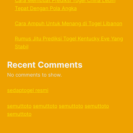
Cara Membuat Prediksi Togel China Lebih
Tepat Dengan Pola Angka
Cara Ampuh Untuk Menang di Togel Libanon
Rumus Jitu Prediksi Togel Kentucky Eve Yang
Stabil
Recent Comments
No comments to show.
sedaptogel resmi
semuttoto
semuttoto
semuttoto
semuttoto
semuttoto