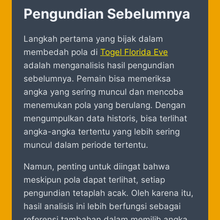
Pengundian Sebelumnya
Langkah pertama yang bijak dalam
membedah pola di
Togel Florida Eve
adalah menganalisis hasil pengundian
sebelumnya. Pemain bisa memeriksa
angka yang sering muncul dan mencoba
menemukan pola yang berulang. Dengan
mengumpulkan data historis, bisa terlihat
angka-angka tertentu yang lebih sering
muncul dalam periode tertentu.
Namun, penting untuk diingat bahwa
meskipun pola dapat terlihat, setiap
pengundian tetaplah acak. Oleh karena itu,
hasil analisis ini lebih berfungsi sebagai
referensi tambahan dalam memilih angka,