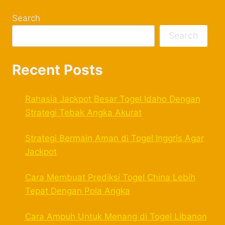
Search
Search
Recent Posts
Rahasia Jackpot Besar Togel Idaho Dengan
Strategi Tebak Angka Akurat
Strategi Bermain Aman di Togel Inggris Agar
Jackpot
Cara Membuat Prediksi Togel China Lebih
Tepat Dengan Pola Angka
Cara Ampuh Untuk Menang di Togel Libanon