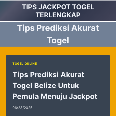
Skip
TIPS JACKPOT TOGEL
to
TERLENGKAP
content
Tips Prediksi Akurat
Togel
TOGEL ONLINE
Tips Prediksi Akurat
Togel Belize Untuk
Pemula Menuju Jackpot
06/23/2025