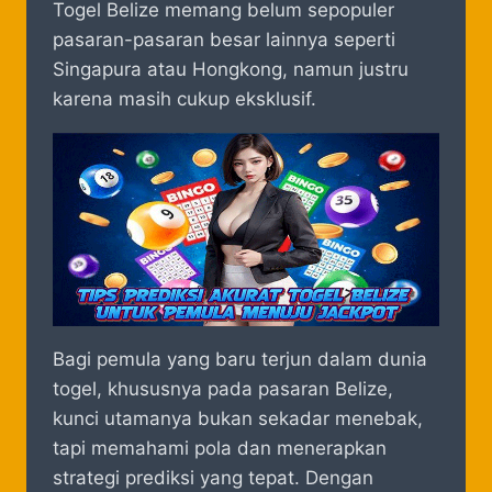
Togel Belize memang belum sepopuler
pasaran-pasaran besar lainnya seperti
Singapura atau Hongkong, namun justru
karena masih cukup eksklusif.
Bagi pemula yang baru terjun dalam dunia
togel, khususnya pada pasaran Belize,
kunci utamanya bukan sekadar menebak,
tapi memahami pola dan menerapkan
strategi prediksi yang tepat. Dengan