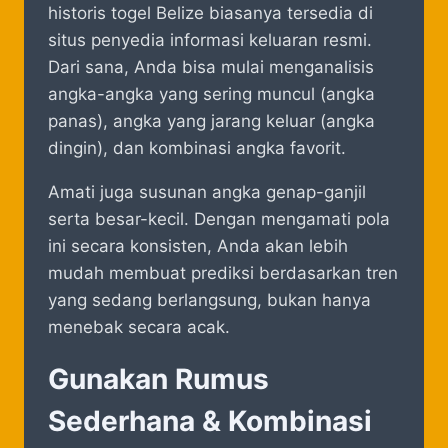
historis togel Belize biasanya tersedia di
situs penyedia informasi keluaran resmi.
Dari sana, Anda bisa mulai menganalisis
angka-angka yang sering muncul (angka
panas), angka yang jarang keluar (angka
dingin), dan kombinasi angka favorit.
Amati juga susunan angka genap-ganjil
serta besar-kecil. Dengan mengamati pola
ini secara konsisten, Anda akan lebih
mudah membuat prediksi berdasarkan tren
yang sedang berlangsung, bukan hanya
menebak secara acak.
Gunakan Rumus
Sederhana & Kombinasi