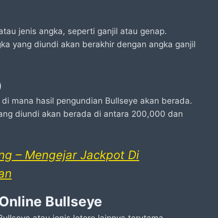
tau jenis angka, seperti ganjil atau genap.
ka yang diundi akan berakhir dengan angka ganjil
)
 di mana hasil pengundian Bullseye akan berada.
ang diundi akan berada di antara 200,000 dan
ng – Mengejar Jackpot Di
an
nline Bullseye