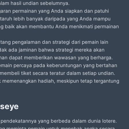
lam hasil undian sebelumnya.
garan permainan yang Anda siapkan dan patuhi
ertaruh lebih banyak daripada yang Anda mampu
ang baik akan membantu Anda menikmati permainan
ntang pengalaman dan strategi dari pemain lain
idak ada jaminan bahwa strategi mereka akan
ahan dapat memberikan wawasan yang berharga.
emain percaya pada keberuntungan yang bertahan
membeli tiket secara teratur dalam setiap undian.
uk memenangkan hadiah, meskipun tetap tergantung
lseye
a pendekatannya yang berbeda dalam dunia lotere.
ang meminta pemain untuk menebak angka secara