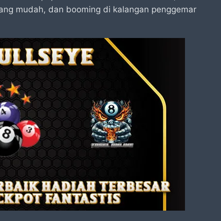
yang mudah, dan booming di kalangan penggemar