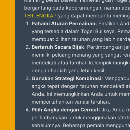
Memang benar bahwa memenangkan Togel Bull
bergantung pada keberuntungan, namun ad
TERLENGKAP
yang dapat membantu meningk
Pahami Aturan Permainan
: Pastikan An
yang tersedia dalam Togel Bullseye. Pe
membuat pilihan taruhan yang lebih cerda
Bertaruh Secara Bijak
: Pertimbangkan jen
memiliki peluang menang yang sangat ren
mendekati atau taruhan kelompok mungkin
dengan hadiah yang lebih kecil.
Gunakan Strategi Kombinasi
: Menggabun
angka tepat dengan taruhan mendekati a
Anda. Ini memungkinkan Anda untuk me
mempertahankan variasi taruhan.
Pilih Angka dengan Cermat
: Jika Anda m
pertimbangkan untuk menggunakan strateg
sebelumnya. Beberapa pemain menggunak