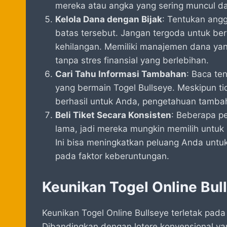
mereka atau angka yang sering muncul da
Kelola Dana dengan Bijak
: Tentukan ang
batas tersebut. Jangan tergoda untuk b
kehilangan. Memiliki manajemen dana y
tanpa stres finansial yang berlebihan.
Cari Tahu Informasi Tambahan
: Baca te
yang bermain Togel Bullseye. Meskipun t
berhasil untuk Anda, pengetahuan tamb
Beli Tiket Secara Konsisten
: Beberapa p
lama, jadi mereka mungkin memilih untuk 
Ini bisa meningkatkan peluang Anda unt
pada faktor keberuntungan.
Keunikan Togel Online Bul
Keunikan Togel Online Bullseye terletak pad
Dibandingkan dengan lotere konvensional y