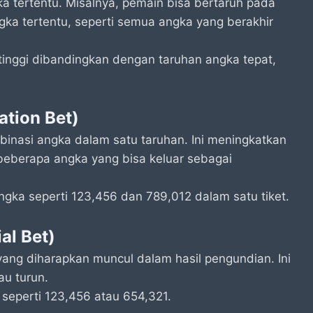
a tertentu. Misalnya, pemain bisa bertaruh pada
ka tertentu, seperti semua angka yang berakhir
tinggi dibandingkan dengan taruhan angka tepat,
tion Bet)
inasi angka dalam satu taruhan. Ini meningkatkan
beberapa angka yang bisa keluar sebagai
ngka seperti 123,456 dan 789,012 dalam satu tiket.
al Bet)
yang diharapkan muncul dalam hasil pengundian. Ini
au turun.
 seperti 123,456 atau 654,321.