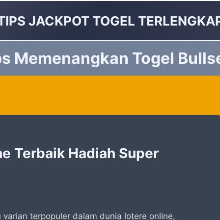
TIPS JACKPOT TOGEL TERLENGKA
ps Memenangkan Togel Bulls
ine Terbaik Hadiah Super
arian terpopuler dalam dunia lotere online,