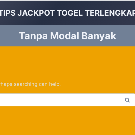
TIPS JACKPOT TOGEL TERLENGKA
Tanpa Modal Banyak
erhaps searching can help.