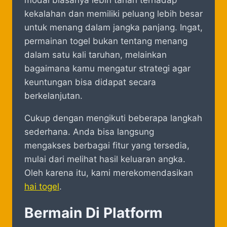
modal biasanya lebih tahan terhadap
kekalahan dan memiliki peluang lebih besar
untuk menang dalam jangka panjang. Ingat,
permainan togel bukan tentang menang
dalam satu kali taruhan, melainkan
bagaimana kamu mengatur strategi agar
keuntungan bisa didapat secara
berkelanjutan.
Cukup dengan mengikuti beberapa langkah
sederhana. Anda bisa langsung
mengakses berbagai fitur yang tersedia,
mulai dari melihat hasil keluaran angka.
Oleh karena itu, kami merekomendasikan
hai togel
.
Bermain Di Platform