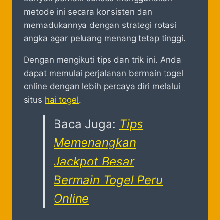
metode ini secara konsisten dan
memadukannya dengan strategi rotasi
angka agar peluang menang tetap tinggi.
Dengan mengikuti tips dan trik ini. Anda
dapat memulai perjalanan bermain togel
online dengan lebih percaya diri melalui
situs
hai togel
.
Baca Juga:
Tips
Memenangkan
Jackpot Besar
Bermain Togel Peru
Online