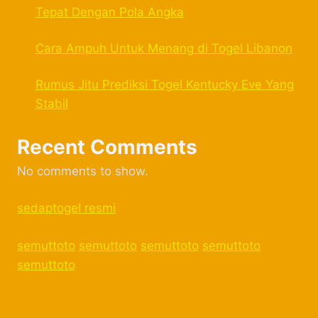
Tepat Dengan Pola Angka
Cara Ampuh Untuk Menang di Togel Libanon
Rumus Jitu Prediksi Togel Kentucky Eve Yang
Stabil
Recent Comments
No comments to show.
sedaptogel resmi
semuttoto
semuttoto
semuttoto
semuttoto
semuttoto