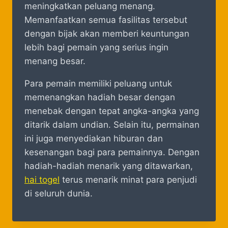
meningkatkan peluang menang.
Memanfaatkan semua fasilitas tersebut
dengan bijak akan memberi keuntungan
lebih bagi pemain yang serius ingin
menang besar.
Para pemain memiliki peluang untuk
memenangkan hadiah besar dengan
menebak dengan tepat angka-angka yang
ditarik dalam undian. Selain itu, permainan
ini juga menyediakan hiburan dan
kesenangan bagi para pemainnya. Dengan
hadiah-hadiah menarik yang ditawarkan,
hai togel
terus menarik minat para penjudi
di seluruh dunia.