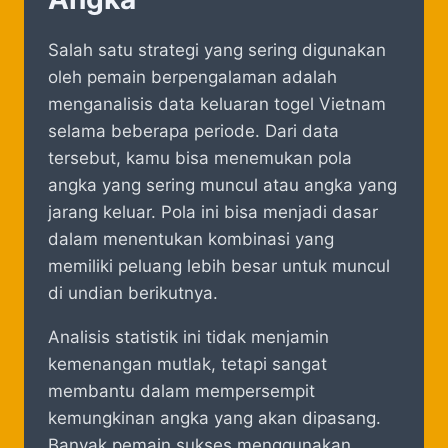
Salah satu strategi yang sering digunakan
oleh pemain berpengalaman adalah
menganalisis data keluaran togel Vietnam
selama beberapa periode. Dari data
tersebut, kamu bisa menemukan pola
angka yang sering muncul atau angka yang
jarang keluar. Pola ini bisa menjadi dasar
dalam menentukan kombinasi yang
memiliki peluang lebih besar untuk muncul
di undian berikutnya.
Analisis statistik ini tidak menjamin
kemenangan mutlak, tetapi sangat
membantu dalam mempersempit
kemungkinan angka yang akan dipasang.
Banyak pemain sukses menggunakan