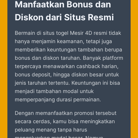
Manfaatkan Bonus dan
Diskon dari Situs Resmi
Bermain di situs togel Mesir 4D resmi tidak
hanya menjamin keamanan, tetapi juga
memberikan keuntungan tambahan berupa
bonus dan diskon taruhan. Banyak platform
terpercaya menawarkan cashback harian,
bonus deposit, hingga diskon besar untuk
jenis taruhan tertentu. Keuntungan ini bisa
menjadi tambahan modal untuk
memperpanjang durasi permainan.
Dengan memanfaatkan promosi tersebut
secara cerdas, kamu bisa meningkatkan
peluang menang tanpa harus