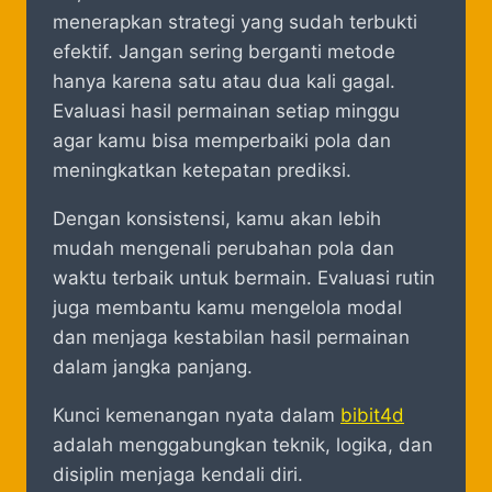
menerapkan strategi yang sudah terbukti
efektif. Jangan sering berganti metode
hanya karena satu atau dua kali gagal.
Evaluasi hasil permainan setiap minggu
agar kamu bisa memperbaiki pola dan
meningkatkan ketepatan prediksi.
Dengan konsistensi, kamu akan lebih
mudah mengenali perubahan pola dan
waktu terbaik untuk bermain. Evaluasi rutin
juga membantu kamu mengelola modal
dan menjaga kestabilan hasil permainan
dalam jangka panjang.
Kunci kemenangan nyata dalam
bibit4d
adalah menggabungkan teknik, logika, dan
disiplin menjaga kendali diri.