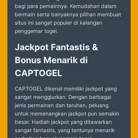
bagi para pemainnya. Kemudahan dalam
bermain serta banyaknya pilihan membuat
situs ini sangat populer di kalangan
penggemar togel.
Jackpot Fantastis &
Bonus Menarik di
CAPTOGEL
CAPTOGEL dikenal memiliki jackpot yang
sangat menggiurkan. Dengan berbagai
jenis permainan dan taruhan, peluang
untuk memenangkan jackpot pun semakin
besar. Hadiah jackpot yang ditawarkan
sangat fantastis, yang tentunya menarik