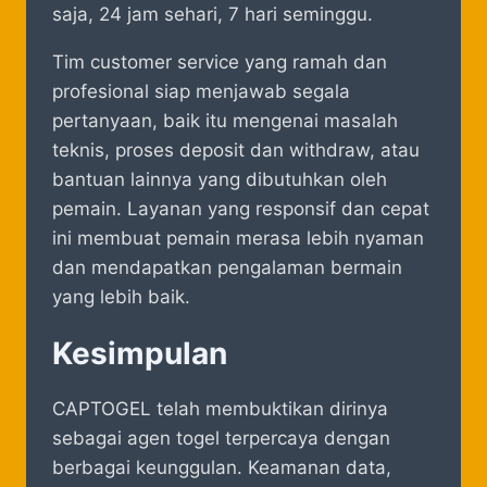
saja, 24 jam sehari, 7 hari seminggu.
Tim customer service yang ramah dan
profesional siap menjawab segala
pertanyaan, baik itu mengenai masalah
teknis, proses deposit dan withdraw, atau
bantuan lainnya yang dibutuhkan oleh
pemain. Layanan yang responsif dan cepat
ini membuat pemain merasa lebih nyaman
dan mendapatkan pengalaman bermain
yang lebih baik.
Kesimpulan
CAPTOGEL telah membuktikan dirinya
sebagai agen togel terpercaya dengan
berbagai keunggulan. Keamanan data,