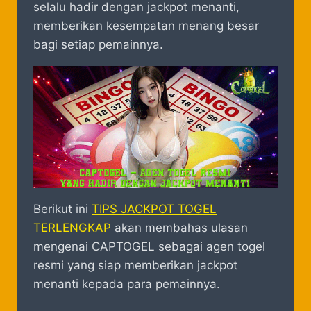
selalu hadir dengan jackpot menanti,
memberikan kesempatan menang besar
bagi setiap pemainnya.
Berikut ini
TIPS JACKPOT TOGEL
TERLENGKAP
akan membahas ulasan
mengenai CAPTOGEL sebagai agen togel
resmi yang siap memberikan jackpot
menanti kepada para pemainnya.