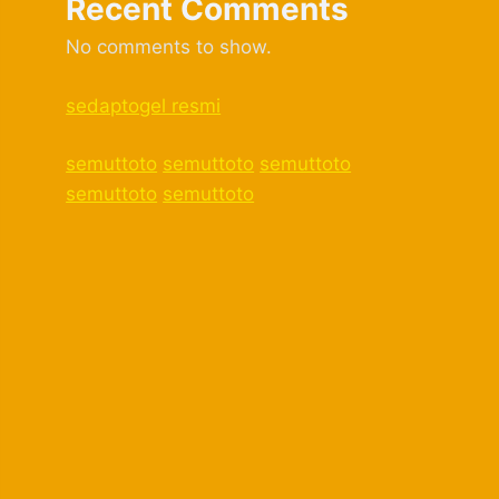
Recent Comments
No comments to show.
sedaptogel resmi
semuttoto
semuttoto
semuttoto
semuttoto
semuttoto