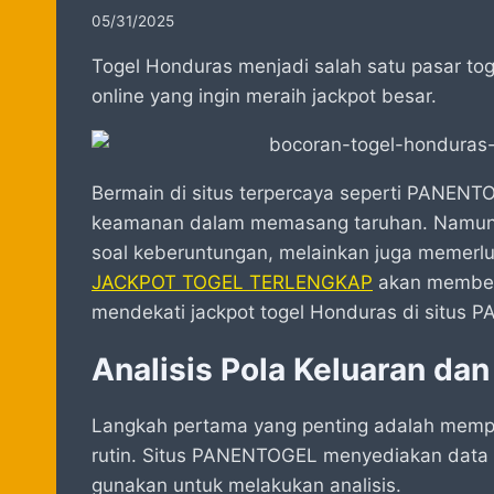
05/31/2025
Togel Honduras menjadi salah satu pasar tog
online yang ingin meraih jackpot besar.
Bermain di situs terpercaya seperti PANE
keamanan dalam memasang taruhan. Namun,
soal keberuntungan, melainkan juga memerlu
JACKPOT TOGEL TERLENGKAP
akan memberi
mendekati jackpot togel Honduras di situs
Analisis Pola Keluaran dan
Langkah pertama yang penting adalah mempel
rutin. Situs PANENTOGEL menyediakan data 
gunakan untuk melakukan analisis.