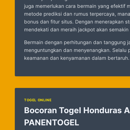
juga memerlukan cara bermain yang efektif 
metode prediksi dan rumus terpercaya, mana
bonus dan fitur situs. Dengan menerapkan str
mendekati dan meraih jackpot akan semakin 
Bermain dengan perhitungan dan tanggung 
menguntungkan dan menyenangkan. Selalu pi
keamanan dan kenyamanan dalam bertaruh.
TOGEL ONLINE
Bocoran Togel Honduras Ag
PANENTOGEL