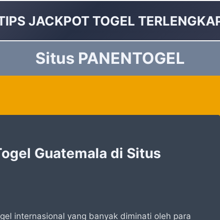
TIPS JACKPOT TOGEL TERLENGKA
Situs PANENTOGEL
Togel Guatemala di Situs
el internasional yang banyak diminati oleh para