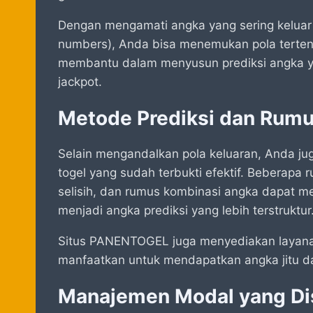
Dengan mengamati angka yang sering keluar 
numbers), Anda bisa menemukan pola tertentu
membantu dalam menyusun prediksi angka ya
jackpot.
Metode Prediksi dan Rumu
Selain mengandalkan pola keluaran, Anda j
togel yang sudah terbukti efektif. Beberapa
selisih, dan rumus kombinasi angka dapat 
menjadi angka prediksi yang lebih terstruktur
Situs PANENTOGEL juga menyediakan layanan 
manfaatkan untuk mendapatkan angka jitu d
Manajemen Modal yang Disi