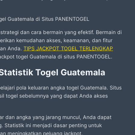
strategi dan cara bermain yang efektif. Bermain di
rikan kemudahan akses, keamanan, dan fitur
gan Anda.
TIPS JACKPOT TOGEL TERLENGKAP
jackpot togel Guatemala di situs PANENTOGEL.
 Statistik Togel Guatemala
ajari pola keluaran angka togel Guatemala. Situs
l togel sebelumnya yang dapat Anda akses
ar dan angka yang jarang muncul, Anda dapat
Statistik ini menjadi dasar penting untuk
dan meningkatkan peluang jackpot.