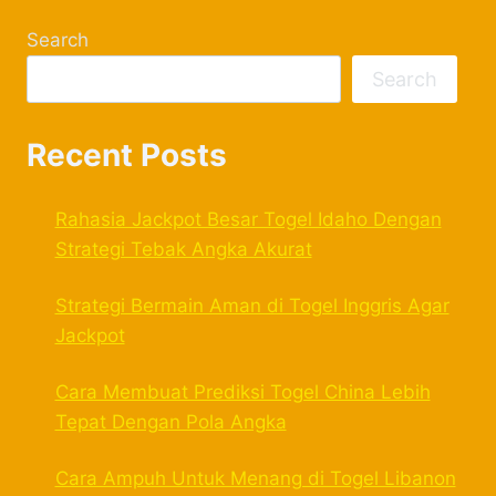
Search
Search
Recent Posts
Rahasia Jackpot Besar Togel Idaho Dengan
Strategi Tebak Angka Akurat
Strategi Bermain Aman di Togel Inggris Agar
Jackpot
Cara Membuat Prediksi Togel China Lebih
Tepat Dengan Pola Angka
Cara Ampuh Untuk Menang di Togel Libanon