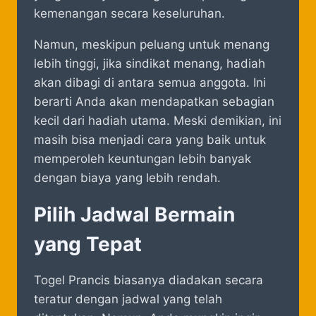
kemenangan secara keseluruhan.
Namun, meskipun peluang untuk menang
lebih tinggi, jika sindikat menang, hadiah
akan dibagi di antara semua anggota. Ini
berarti Anda akan mendapatkan sebagian
kecil dari hadiah utama. Meski demikian, ini
masih bisa menjadi cara yang baik untuk
memperoleh keuntungan lebih banyak
dengan biaya yang lebih rendah.
Pilih Jadwal Bermain
yang Tepat
Togel Prancis biasanya diadakan secara
teratur dengan jadwal yang telah