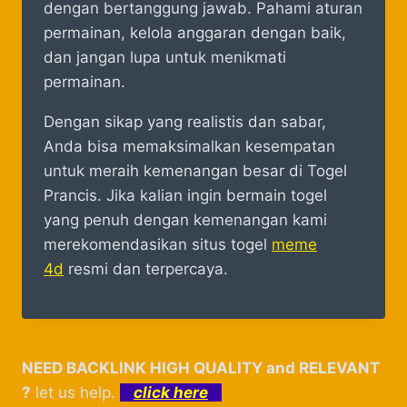
dengan bertanggung jawab. Pahami aturan
permainan, kelola anggaran dengan baik,
dan jangan lupa untuk menikmati
permainan.
Dengan sikap yang realistis dan sabar,
Anda bisa memaksimalkan kesempatan
untuk meraih kemenangan besar di Togel
Prancis. Jika kalian ingin bermain togel
yang penuh dengan kemenangan kami
merekomendasikan situs togel
meme
4d
resmi dan terpercaya.
NEED BACKLINK HIGH QUALITY and RELEVANT
?
let us help.
click here