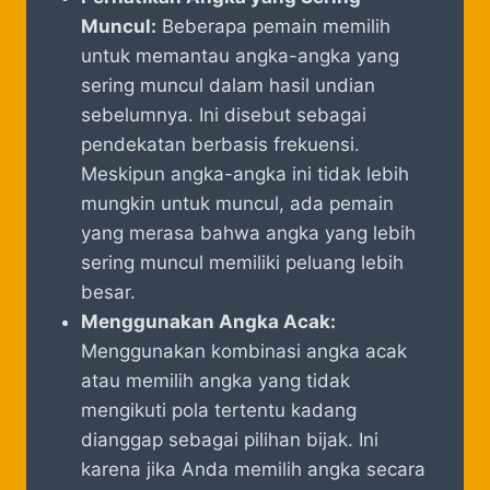
Muncul:
Beberapa pemain memilih
untuk memantau angka-angka yang
sering muncul dalam hasil undian
sebelumnya. Ini disebut sebagai
pendekatan berbasis frekuensi.
Meskipun angka-angka ini tidak lebih
mungkin untuk muncul, ada pemain
yang merasa bahwa angka yang lebih
sering muncul memiliki peluang lebih
besar.
Menggunakan Angka Acak:
Menggunakan kombinasi angka acak
atau memilih angka yang tidak
mengikuti pola tertentu kadang
dianggap sebagai pilihan bijak. Ini
karena jika Anda memilih angka secara